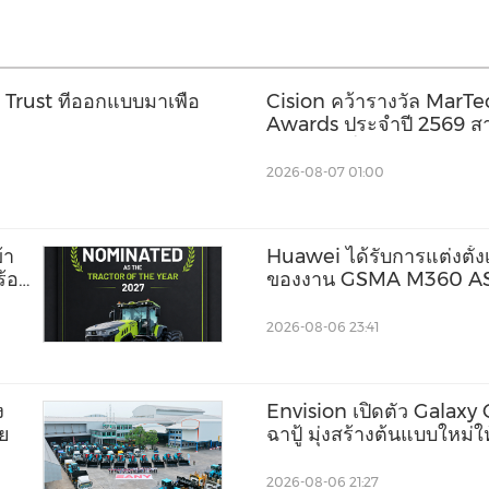
rust ที่ออกแบบมาเพื่อ
Cision คว้ารางวัล MarT
Awards ประจำปี 2569 สา
ข้อมูลจากโซเชียลมีเดีย ก
ประชาสัมพันธ์ และ AEO
2026-08-07 01:00
้า
Huawei ได้รับการแต่งตั้ง
ร้อม
ของงาน GSMA M360 A
2026-08-06 23:41
ง
Envision เปิดตัว Galax
ย
ฉาปู้ มุ่งสร้างต้นแบบใหม่
AI ระดับกิกะวัตต์
2026-08-06 21:27