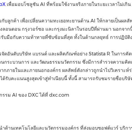
bX
เพื่อมอบโซลูชัน AI ที่พร้อมใช้งานจริงภายในระยะเวลาไม่เกิน
ับลูกค้า เพื่อเปลี่ยนความทะเยอทะยานด้าน AI ให้กลายเป็นผลลัพธ์
ุงลอนดอน กรุงวอร์ซอ และกรุงมะนิลาในรอบปีที่ผ่านมา นอกจากนี้ 
รับมือกับความท้าทายที่ซับซ้อนที่สุด ทั้งในด้านกลยุทธ์ การปฏิบั
จัดอันดับบริษัท แบรนด์ และผลิตภัณฑ์อย่าง Statista R ในการคัดเ
นกระบวนการ และวัฒนธรรมนวัตกรรม ซึ่งมีการสำรวจความคิดเห็น
งจากภายในและภายนอกองค์กร ผลลัพธ์ดังกล่าวถูกนำไปวิเคราะห์ร่
้รับคะแนนสูงสุดเข้าสู่ทำเนียบนี้ ทั้งนี้ สามารถรับชมรายชื่อบริษั
ัตกรรม AI ของ DXC ได้ที่ dxc.com
ำด้านเทคโนโลยีและนวัตกรรมองค์กร ที่ส่งมอบซอฟต์แวร์ บริการ