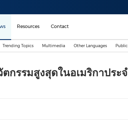
ws
Resources
Contact
Trending Topics
Multimedia
Other Languages
Publi
Mainland China
Auto & Transportation
Songkran
Malaysian
นวัตกรรมสูงสุดในอเมริกาประ
Malaysia
Energy
Investment & Financing
Australia
General Business
Sports
Summer Event
Advertising, Marketing 
Media
Belt & Road
Consumer Electronics 