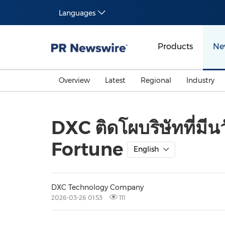
Languages
Products
Ne
Overview
Latest
Regional
Industry
DXC ติดโผบริษัทที่มี
Fortune
English
DXC Technology Company
2026-03-26 01:53
111