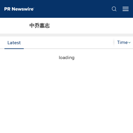
中乔嘉志
Time
Latest
loading