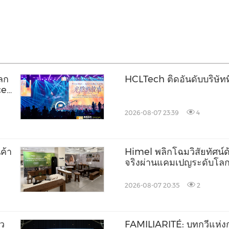
โลก
HCLTech ติดอันดับบริษัทท
ce
ปี
2026-08-07 23:39
4
ค้า
Himel พลิกโฉมวิสัยทัศน์ด้า
จริงผ่านแคมเปญระดับโ
2026-08-07 20:35
2
ัว
FAMILIARITÉ: บทกวีแห่