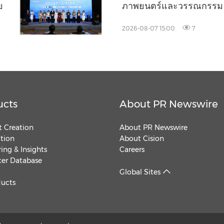
ย
ภาพยนตร์และวรรณกรรม
2026-08-07 15:00
7
ucts
About PR Newswire
 Creation
About PR Newswire
ution
About Cision
ing & Insights
Careers
cer Database
Global Sites
ducts