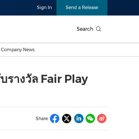
Sign In
Send a Release
Search
c Company News
Japan
Business Technology
Personnel Announcements
Thai
Korea
Consumer
Earnings
ับรางวัล Fair Play
Singapore
Entertainment & Media
Thailand
Environ
Carbon Neutral
China In
Health
Heavy In
Products
Telecommunications
Travel
Environmental, Social,
Sustainab
Governance (ESG)
and
Exhibition
Real Esta
Artificial Intelligence
American 
Share:
Oncology
Show
Canton Fair
Blockcha