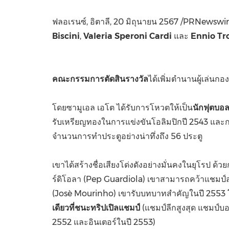
ฟลอเรนซ์, อิตาลี
,
20 มิถุนายน 2567
/PRNewswire
Biscini
,
Valeria Speroni Cardi
และ
Ennio Tr
คณะกรรมการตัดสินรางวัล
ได้เพิ่มตำนานผู้เล่น
โดยซามูเอล เอโต ได้รับการโหวตให้เป็น
นักฟุตบอล
รับเหรียญทองในการแข่งขันโอลิมปิกปี 2543 และก
จำนวนการทำประตูอย่างน่าทึ่งถึง 56 ประตู
เขาได้สร้างชื่อเสียงโด่งดังอย่างมั่นคงในยุโรป ด้วยก
ร์ดิโอลา (Pep Guardiola) เขาสามารถคว้าแชมป์ลา
(Josè Mourinho) เขารับบทบาทสำคัญในปี 2553 โด
เดียวที่ชนะทริปเปิลแชมป์
(แชมป์ลีกสูงสุด แชมป์
2552 และอินเตอร์ในปี 2553)