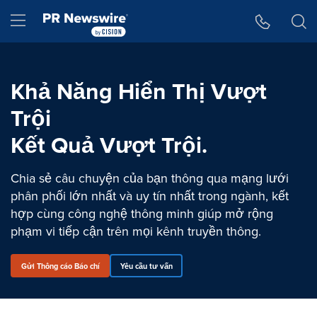
Tuyên bố về khả năng truy cập
Skip Navigation
Hamburger menu
Khả Năng Hiển Thị Vượt
Trội
Kết Quả Vượt Trội.
Chia sẻ câu chuyện của bạn thông qua mạng lưới
phân phối lớn nhất và uy tín nhất trong ngành, kết
hợp cùng công nghệ thông minh giúp mở rộng
phạm vi tiếp cận trên mọi kênh truyền thông.
Gửi Thông cáo Báo chí
Yêu cầu tư vấn