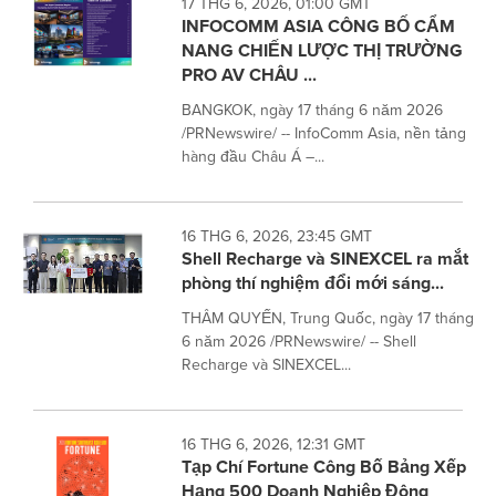
17 THG 6, 2026, 01:00 GMT
INFOCOMM ASIA CÔNG BỐ CẨM
NANG CHIẾN LƯỢC THỊ TRƯỜNG
PRO AV CHÂU ...
BANGKOK, ngày 17 tháng 6 năm 2026
/PRNewswire/ -- InfoComm Asia, nền tảng
hàng đầu Châu Á –...
16 THG 6, 2026, 23:45 GMT
Shell Recharge và SINEXCEL ra mắt
phòng thí nghiệm đổi mới sáng...
THÂM QUYẾN, Trung Quốc, ngày 17 tháng
6 năm 2026 /PRNewswire/ -- Shell
Recharge và SINEXCEL...
16 THG 6, 2026, 12:31 GMT
Tạp Chí Fortune Công Bố Bảng Xếp
Hạng 500 Doanh Nghiệp Đông