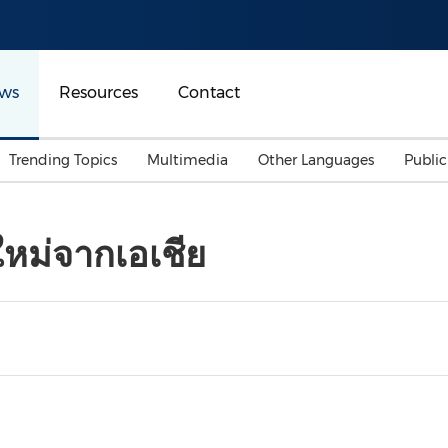
ws
Resources
Contact
Trending Topics
Multimedia
Other Languages
Publi
Mainland China
Auto & Transportation
Songkran
Malaysian
ใหม่จากเอเชีย
Malaysia
Energy
Investment & Financing
Australia
General Business
Sports
Summer Event
Advertising, Marketing 
Media
Belt & Road
Consumer Electronics 