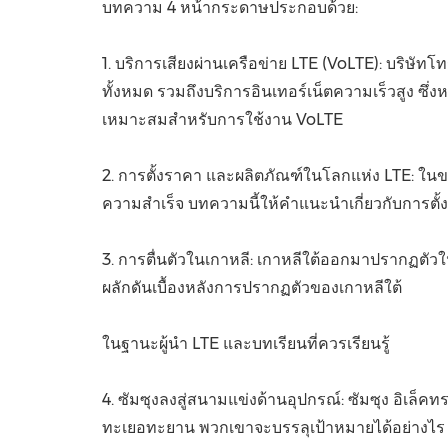
บทความ 4 หน้ากระดาษประกอบด้วย:
1. บริการเสียงผ่านเครือข่าย LTE (VoLTE): บริษั
ทั้งหมด รวมถึงบริการอินเทอร์เน็ตความเร็วสูง ซึ
เหมาะสมสำหรับการใช้งาน VoLTE
2. การตั้งราคา และผลิตภัณฑ์ในโลกแห่ง LTE: ในขณะ
ความสำเร็จ บทความนี้ให้คำแนะนำเกี่ยวกับการตั
3. การตื่นตัวในเกาหลี: เกาหลีใต้ออกมาปรากฏตัวในฐ
ผลักดันเบื้องหลังการปรากฏตัวของเกาหลีใต้
ในฐานะผู้นำ LTE และบทเรียนที่ควรเรียนรู้
4. ซัมซุงลงสู่สนามแข่งด้านอุปกรณ์: ซัมซุง อิเล็ค
ทะเยอทะยาน พวกเขาจะบรรลุเป้าหมายได้อย่างไร