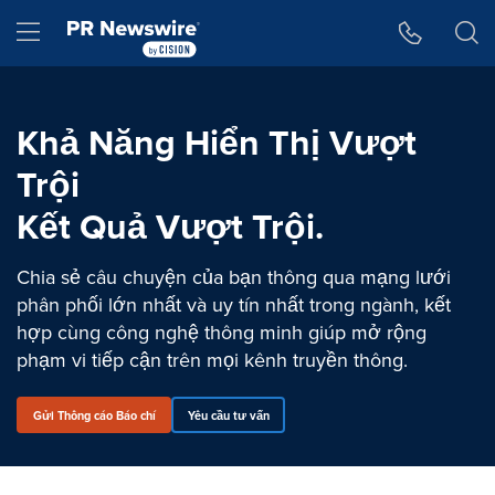
Tuyên bố về khả năng truy cập
Skip Navigation
Hamburger menu
Khả Năng Hiển Thị Vượt
Trội
Kết Quả Vượt Trội.
Chia sẻ câu chuyện của bạn thông qua mạng lưới
phân phối lớn nhất và uy tín nhất trong ngành, kết
hợp cùng công nghệ thông minh giúp mở rộng
phạm vi tiếp cận trên mọi kênh truyền thông.
Gửi Thông cáo Báo chí
Yêu cầu tư vấn