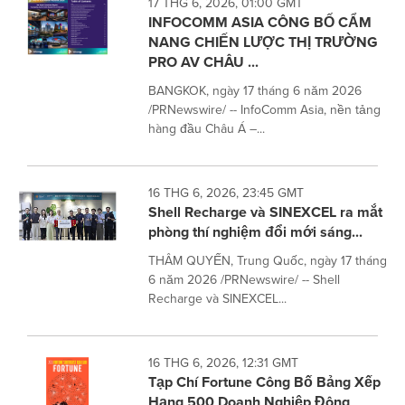
17 THG 6, 2026, 01:00 GMT
INFOCOMM ASIA CÔNG BỐ CẨM
NANG CHIẾN LƯỢC THỊ TRƯỜNG
PRO AV CHÂU ...
BANGKOK, ngày 17 tháng 6 năm 2026
/PRNewswire/ -- InfoComm Asia, nền tảng
hàng đầu Châu Á –...
16 THG 6, 2026, 23:45 GMT
Shell Recharge và SINEXCEL ra mắt
phòng thí nghiệm đổi mới sáng...
THÂM QUYẾN, Trung Quốc, ngày 17 tháng
6 năm 2026 /PRNewswire/ -- Shell
Recharge và SINEXCEL...
16 THG 6, 2026, 12:31 GMT
Tạp Chí Fortune Công Bố Bảng Xếp
Hạng 500 Doanh Nghiệp Đông