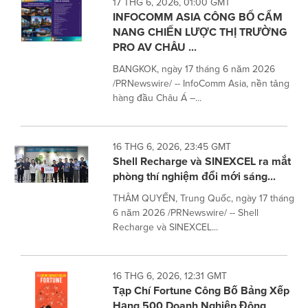
17 THG 6, 2026, 01:00 GMT
INFOCOMM ASIA CÔNG BỐ CẨM
NANG CHIẾN LƯỢC THỊ TRƯỜNG
PRO AV CHÂU ...
BANGKOK, ngày 17 tháng 6 năm 2026
/PRNewswire/ -- InfoComm Asia, nền tảng
hàng đầu Châu Á –...
16 THG 6, 2026, 23:45 GMT
Shell Recharge và SINEXCEL ra mắt
phòng thí nghiệm đổi mới sáng...
THÂM QUYẾN, Trung Quốc, ngày 17 tháng
6 năm 2026 /PRNewswire/ -- Shell
Recharge và SINEXCEL...
16 THG 6, 2026, 12:31 GMT
Tạp Chí Fortune Công Bố Bảng Xếp
Hạng 500 Doanh Nghiệp Đông