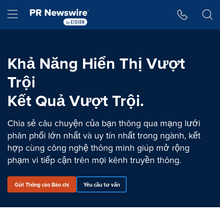
Tuyên bố về khả năng truy cập
Skip Navigation
Hamburger menu
Khả Năng Hiển Thị Vượt
Trội
Kết Quả Vượt Trội.
Chia sẻ câu chuyện của bạn thông qua mạng lưới
phân phối lớn nhất và uy tín nhất trong ngành, kết
hợp cùng công nghệ thông minh giúp mở rộng
phạm vi tiếp cận trên mọi kênh truyền thông.
Gửi Thông cáo Báo chí
Yêu cầu tư vấn