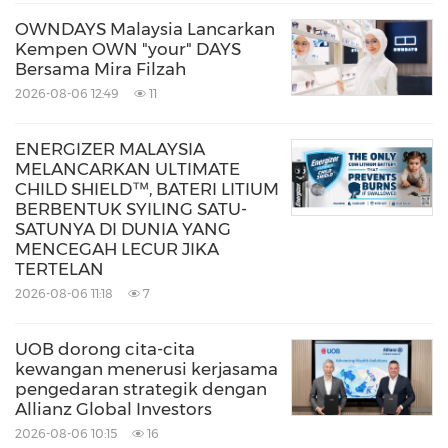
OWNDAYS Malaysia Lancarkan
Kempen OWN "your" DAYS
Bersama Mira Filzah
2026-08-06 12:49
11
ENERGIZER MALAYSIA
MELANCARKAN ULTIMATE
CHILD SHIELD™, BATERI LITIUM
BERBENTUK SYILING SATU-
SATUNYA DI DUNIA YANG
MENCEGAH LECUR JIKA
TERTELAN
2026-08-06 11:18
7
UOB dorong cita-cita
kewangan menerusi kerjasama
pengedaran strategik dengan
Allianz Global Investors
2026-08-06 10:15
16