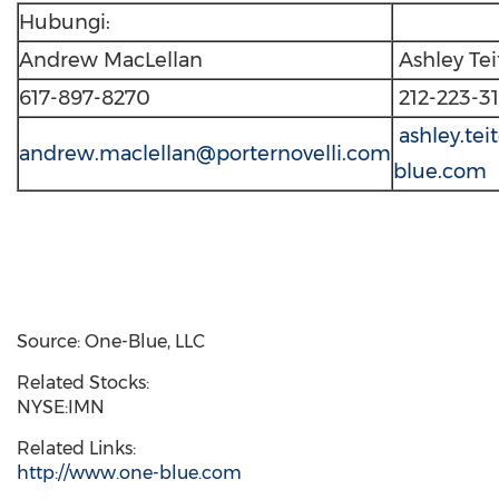
Hubungi:
Andrew MacLellan
Ashley Te
617-897-8270
212-223-3
ashley.te
andrew.maclellan@porternovelli.com
blue.com
Source: One-Blue, LLC
Related Stocks:
NYSE:IMN
Related Links:
http://www.one-blue.com