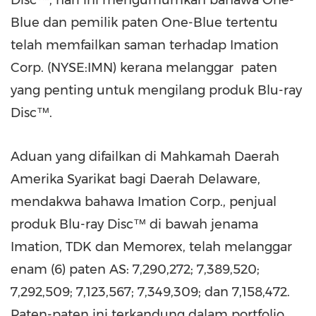
Disc™, hari ini mengumumkan bahawa One-
Blue dan pemilik paten One-Blue tertentu
telah memfailkan saman terhadap Imation
Corp. (NYSE:IMN) kerana melanggar paten
yang penting untuk mengilang produk Blu-ray
Disc™.
Aduan yang difailkan di Mahkamah Daerah
Amerika Syarikat bagi Daerah Delaware,
mendakwa bahawa Imation Corp., penjual
produk Blu-ray Disc™ di bawah jenama
Imation, TDK dan Memorex, telah melanggar
enam (6) paten AS: 7,290,272; 7,389,520;
7,292,509; 7,123,567; 7,349,309; dan 7,158,472.
Paten-paten ini terkandung dalam portfolio