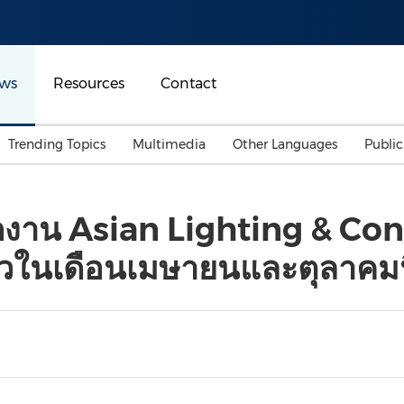
ws
Resources
Contact
Trending Topics
Multimedia
Other Languages
Publi
Mainland China
Auto & Transportation
Songkran
Malaysian
ดงาน Asian Lighting & Co
Malaysia
Energy
Investment & Financing
โจวในเดือนเมษายนและตุลาคมน
Australia
General Business
Sports
Summer Event
Advertising, Marketing 
Media
Belt & Road
Consumer Electronics 