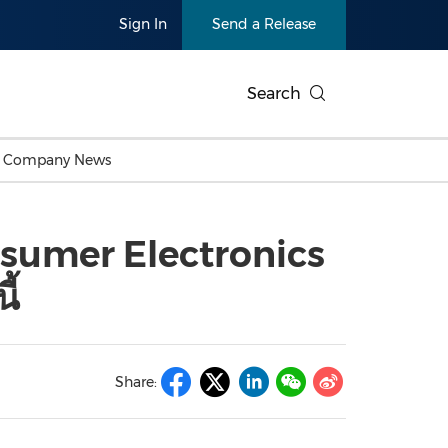
Sign In
Send a Release
Search
c Company News
Japan
Business Technology
Personnel Announcements
Thai
Korea
Consumer
Earnings
nsumer Electronics
Singapore
Entertainment & Media
Thailand
Environ
Carbon Neutral
China In
ี้
Health
Heavy In
Products
Telecommunications
Travel
Environmental, Social,
Sustainab
Governance (ESG)
and
Exhibition
Real Esta
Artificial Intelligence
American 
Share:
Oncology
Show
Canton Fair
Blockcha