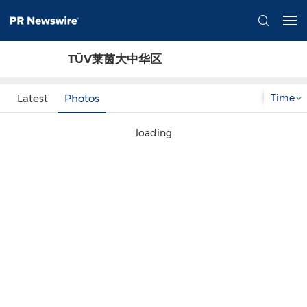
TÜV莱茵大中华区
Time
Latest
Photos
loading