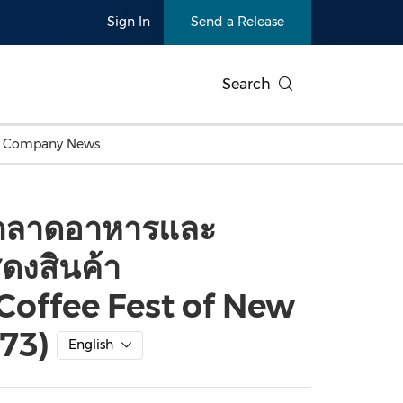
Sign In
Send a Release
Search
c Company News
Japan
Business Technology
Personnel Announcements
Thai
Korea
Consumer
Earnings
ัยตลาดอาหารและ
Singapore
Entertainment & Media
Thailand
Environ
Carbon Neutral
China In
ดงสินค้า
Health
Heavy In
Products
Telecommunications
Travel
Environmental, Social,
Sustainab
Coffee Fest of New
Governance (ESG)
and
Exhibition
Real Esta
173)
Artificial Intelligence
American 
English
Oncology
Show
Canton Fair
Blockcha