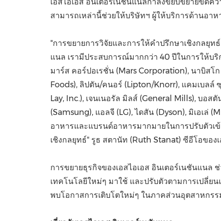
เอสไอเอส อินเตอร์เนชันแนลกำลังขยับขยายขีดค
สามารถเหล่านี้ช่วยให้บริษัทฯ ผู้ให้บริการด้านอ
"การขยายการวิจัยและการให้คำปรึกษาเชิงกลยุทธ์ด้
แนล เรามีประสบการณ์มากกว่า 40 ปีในการให้บริกา
มาร์ส คอร์ปอเรชั่น (Mars Corporation), นาบิสโก (N
Foods), ลิปตัน/คนอร์ (Lipton/Knorr), แคมเบลล์ 
Lay, Inc.), เจนเนอรัล มิลส์ (General Mills), บอส
(Samsung), แอลจี (LG), ไดสัน (Dyson), มิเอเล่ 
อาหารและแบรนด์อาหารมากมายในการปรับตัวเข้ากั
เชิงกลยุทธ์" รูธ สตานัท (
Ruth Stanat
) ซีอีโอของ
การขยายธุรกิจของเอสไอเอส อินเตอร์เนชันแนล ช
เทคโนโลยีใหม่ๆ มาใช้ และปรับตัวตามการเปลี่ย
พบโอกาสการเติบโตใหม่ๆ ในภาคส่วนอุตสาหกรรมเห