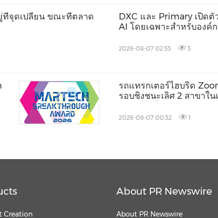
่ที่จุดเปลี่ยน ขณะที่ตลาด
DXC และ Primary เปิดตัว
AI โดยเฉพาะสำหรับองค์ก
2026-08-07 02:53
3
h
รถแทรกเตอร์ไฮบริด Zoo
รอบชิงชนะเลิศ 2 สาขาใน
แสดงให้เห็นถึงความก้าวห
เครื่องจักรการเกษตรสมร
2026-08-07 00:32
1
ucts
About PR Newswire
 Creation
About PR Newswire