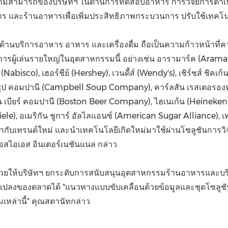
วามสามารถของบริษัทฯ ในด้านการทดสอบอาหาร การวิจัยการดำเน
าหาร และร้านอาหารเพื่อเพิ่มประสิทธิภาพกระบวนการ ปรับใช้เทคโน
านบริการอาหาร อาหาร และเครื่องดื่ม ถือเป็นความก้าวหน้าที่ควร
รผู้เล่นรายใหญ่ในอุตสาหกรรมนี้ อย่างเช่น อารามาร์ค (Aramark)
abisco), เฮอร์ชีย์ (Hershey), เวนดี้ส์ (Wendy's), เชิร์ชส์ ชิคเก
ซุป คอมปานี (Campbell Soup Company), คาร์ลสัน เรสเตอรองท์ (C
ตัน เบียร์ คอมปานี (Boston Beer Company), ไฮเนเก้น (Heineken), 
(Miele), อเมริกัน ชูการ์ อัลไลแอนซ์ (American Sugar Alliance)
บเทรนด์ใหม่ และนำเทคโนโลยีเกิดใหม่มาใช้ผ่านโซลูชันการวิจั
เอสไอเอส อินเตอร์เนชันแนล กล่าว
่วยให้บริษัทฯ ยกระดับการสนับสนุนอุตสาหกรรมร้านอาหารและบร
นแปลงของตลาดได้ "แนวทางแบบขับเคลื่อนด้วยข้อมูลและชุดโซลู
ล่านี้" คุณสตานัทกล่าว