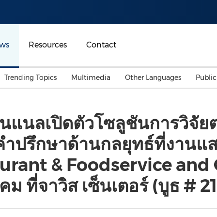
ws
Resources
Contact
Trending Topics
Multimedia
Other Languages
Publi
Mainland China
Auto & Transportation
Songkran
Malaysian
ชันแนลเปิดตัวโซลูชันการวิจ
Malaysia
Energy
Investment & Financing
ำปรึกษาด้านกลยุทธ์ที่งานแส
Australia
General Business
Sports
Summer Event
aurant & Foodservice and 
Advertising, Marketing 
คม ที่จาวิส เซ็นเตอร์ (บูธ # 2
Media
Belt & Road
Consumer Electronics 