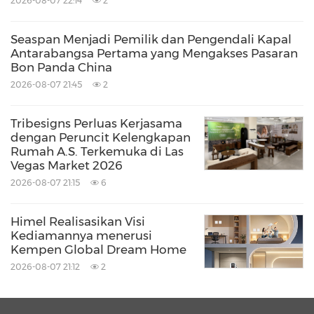
2026-08-07 22:14
2
Ear menampilkan Teknologi Suara Jelas yang
Seaspan Menjadi Pemilik dan Pengendali Kapal
paling maju daripada Nothing dengan reka
Antarabangsa Pertama yang Mengakses Pasaran
bentuk mikrofon pertuturan yang baru, yang
Bon Panda China
membolehkan kurang halangan semasa
2026-08-07 21:45
2
bercakap dalam panggilan. Satu laluan udara
Tribesigns Perluas Kerjasama
tambahan baru telah ditambah pada batang
dengan Peruncit Kelengkapan
Rumah A.S. Terkemuka di Las
supaya angin mempunyai laluan yang lebih
Vegas Market 2026
jelas, yang mengurangkan gangguan sebanyak
2026-08-07 21:15
6
60% berbanding dengan Ear (2).
Himel Realisasikan Visi
Kediamannya menerusi
Pengguna dapat beralih antara peranti dengan
Kempen Global Dream Home
lancar dalam masa nyata dengan
2026-08-07 21:12
2
DwiSambungan. Dengan Mod Lag Rendah, Ear
dapat mengurangkan lag audio berbanding