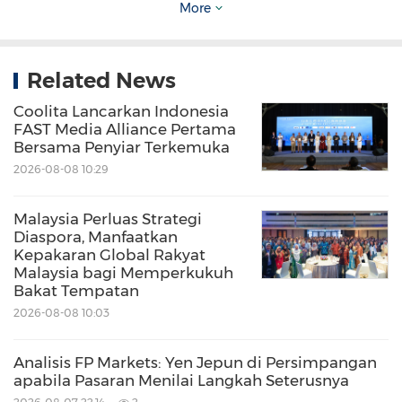
More
Prestasi
Related News
Dikuasakan untuk bertahan lebih lama,
pemacu khas yang padat Ear membolehkan
Coolita Lancarkan Indonesia
FAST Media Alliance Pertama
bateri yang lebih besar, menghasilkan jangka
Bersama Penyiar Terkemuka
hayat bateri yang berlangsung 25% lebih lama
2026-08-08 10:29
daripada Ear (2) - tahan sehingga 40.5 jam
Malaysia Perluas Strategi
selepas cas penuh dengan kotak cas atau 8.5
Diaspora, Manfaatkan
jam bermain tanpa henti. Untuk pengecasan
Kepakaran Global Rakyat
Malaysia bagi Memperkukuh
cepat, Ear menyokong pengecasan tanpa
Bakat Tempatan
wayar pada 2.5W. Pengecasan pantas selama
2026-08-08 10:03
sepuluh minit memberikan sepuluh jam masa
Analisis FP Markets: Yen Jepun di Persimpangan
mendengar dengan bekasnya.
apabila Pasaran Menilai Langkah Seterusnya