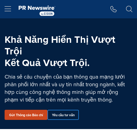
Tuyên bố về khả năng truy cập
Skip Navigation
Hamburger menu
Khả Năng Hiển Thị Vượt
Trội
Kết Quả Vượt Trội.
Chia sẻ câu chuyện của bạn thông qua mạng lưới
phân phối lớn nhất và uy tín nhất trong ngành, kết
hợp cùng công nghệ thông minh giúp mở rộng
phạm vi tiếp cận trên mọi kênh truyền thông.
Gửi Thông cáo Báo chí
Yêu cầu tư vấn