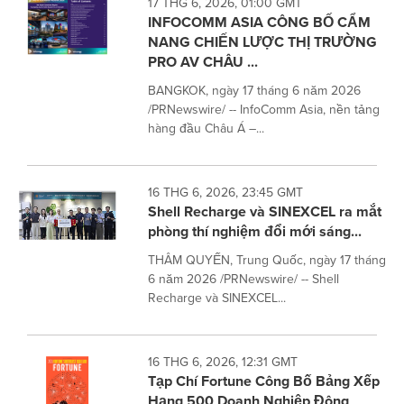
17 THG 6, 2026, 01:00 GMT
INFOCOMM ASIA CÔNG BỐ CẨM
NANG CHIẾN LƯỢC THỊ TRƯỜNG
PRO AV CHÂU ...
BANGKOK, ngày 17 tháng 6 năm 2026
/PRNewswire/ -- InfoComm Asia, nền tảng
hàng đầu Châu Á –...
16 THG 6, 2026, 23:45 GMT
Shell Recharge và SINEXCEL ra mắt
phòng thí nghiệm đổi mới sáng...
THÂM QUYẾN, Trung Quốc, ngày 17 tháng
6 năm 2026 /PRNewswire/ -- Shell
Recharge và SINEXCEL...
16 THG 6, 2026, 12:31 GMT
Tạp Chí Fortune Công Bố Bảng Xếp
Hạng 500 Doanh Nghiệp Đông