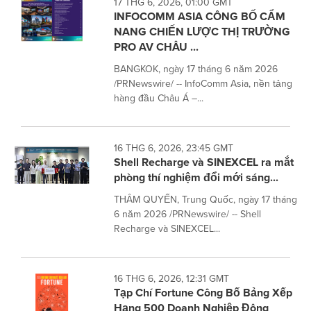
17 THG 6, 2026, 01:00 GMT
INFOCOMM ASIA CÔNG BỐ CẨM
NANG CHIẾN LƯỢC THỊ TRƯỜNG
PRO AV CHÂU ...
BANGKOK, ngày 17 tháng 6 năm 2026
/PRNewswire/ -- InfoComm Asia, nền tảng
hàng đầu Châu Á –...
16 THG 6, 2026, 23:45 GMT
Shell Recharge và SINEXCEL ra mắt
phòng thí nghiệm đổi mới sáng...
THÂM QUYẾN, Trung Quốc, ngày 17 tháng
6 năm 2026 /PRNewswire/ -- Shell
Recharge và SINEXCEL...
16 THG 6, 2026, 12:31 GMT
Tạp Chí Fortune Công Bố Bảng Xếp
Hạng 500 Doanh Nghiệp Đông