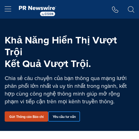
Tuyên bố về khả năng truy cập
Skip Navigation
Hamburger menu
Khả Năng Hiển Thị Vượt
Trội
Kết Quả Vượt Trội.
Chia sẻ câu chuyện của bạn thông qua mạng lưới
phân phối lớn nhất và uy tín nhất trong ngành, kết
hợp cùng công nghệ thông minh giúp mở rộng
phạm vi tiếp cận trên mọi kênh truyền thông.
Gửi Thông cáo Báo chí
Yêu cầu tư vấn