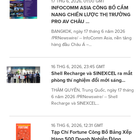
17 THG 6, 2026, 01:00 GMT
INFOCOMM ASIA CÔNG BỐ CẨM
NANG CHIẾN LƯỢC THỊ TRƯỜNG
PRO AV CHÂU ...
BANGKOK, ngày 17 tháng 6 năm 2026
/PRNewswire/ -- InfoComm Asia, nền tảng
hàng đầu Châu Á –...
16 THG 6, 2026, 23:45 GMT
Shell Recharge và SINEXCEL ra mắt
phòng thí nghiệm đổi mới sáng...
THÂM QUYẾN, Trung Quốc, ngày 17 tháng
6 năm 2026 /PRNewswire/ -- Shell
Recharge và SINEXCEL...
16 THG 6, 2026, 12:31 GMT
Tạp Chí Fortune Công Bố Bảng Xếp
Hạng 500 Doanh Nghiệp Đông