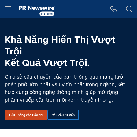
Tuyên bố về khả năng truy cập
Skip Navigation
Hamburger menu
Khả Năng Hiển Thị Vượt
Trội
Kết Quả Vượt Trội.
Chia sẻ câu chuyện của bạn thông qua mạng lưới
phân phối lớn nhất và uy tín nhất trong ngành, kết
hợp cùng công nghệ thông minh giúp mở rộng
phạm vi tiếp cận trên mọi kênh truyền thông.
Gửi Thông cáo Báo chí
Yêu cầu tư vấn