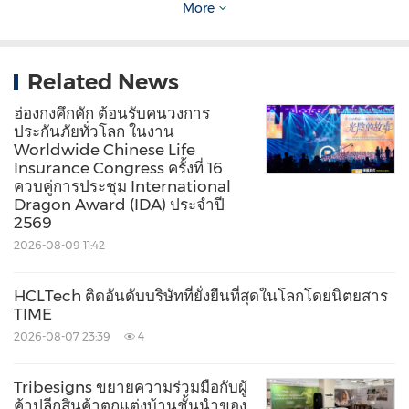
SuperWide GameView เพื่อมอบชุดคุณสมบัติที่ปรับ
More
ให้เหมาะกับเกมอย่างเต็มรูปแบบ ซึ่งออกแบบมาเพื่อ
การเล่นที่เข้มข้น ตอบสนองรวดเร็ว และสมจริง
Related News
ฮ่องกงคึกคัก ต้อนรับคนวงการ
TCL Q65H: EISA BEST BUY SOUNDBAR 2025–
ประกันภัยทั่วโลก ในงาน
Worldwide Chinese Life
2026
Insurance Congress ครั้งที่ 16
ควบคู่การประชุม International
Dragon Award (IDA) ประจำปี
นอกเหนือจากความเป็นเลิศด้านจอแสดงผลแล้ว TCL
2569
ยังคงพัฒนานวัตกรรมด้านเสียงอย่างต่อเนื่อง โดย
2026-08-09 11:42
ซาวด์บาร์ Q65H ที่ได้รับรางวัล EISA "BEST BUY
SOUNDBAR 2025–2026" มาพร้อมกับเทคโนโลยี
HCLTech ติดอันดับบริษัทที่ยั่งยืนที่สุดในโลกโดยนิตยสาร
TIME
RAY•DANZ ซึ่งเป็นเทคโนโลยีเสียงที่เป็นกรรมสิทธิ์
2026-08-07 23:39
4
ของ TCL ที่ออกแบบมาเพื่อควบคุมทิศทางของเสียง
อย่างแม่นยำผ่านโครงสร้างอะคูสติกที่ออกแบบมาเป็น
Tribesigns ขยายความร่วมมือกับผู้
ค้าปลีกสินค้าตกแต่งบ้านชั้นนำของ