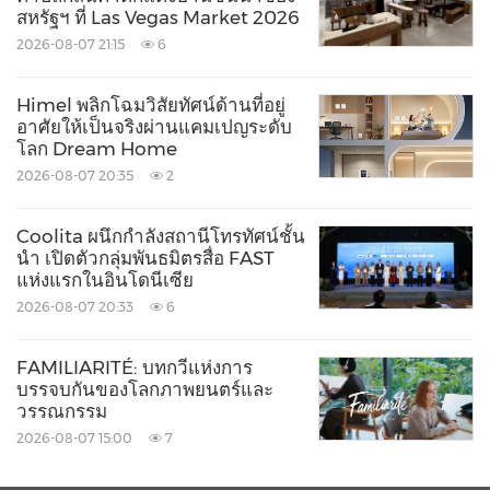
พิเศษ เพื่อสร้างเวทีเสียงที่มีขนาดกว้างเพื่อส่งมอบ
สหรัฐฯ ที่ Las Vegas Market 2026
ประสบการณ์เสียงระดับโรงภาพยนตร์ที่น่าทึ่ง
2026-08-07 21:15
6
Himel พลิกโฉมวิสัยทัศน์ด้านที่อยู่
ผลิตภัณฑ์ที่ได้รับรางวัลเหล่านี้มีวางจำหน่ายแล้วใน
อาศัยให้เป็นจริงผ่านแคมเปญระดับ
บางประเทศทั่วโลก ซึ่งตอกย้ำถึงความมุ่งมั่นอย่างต่อ
โลก Dream Home
เนื่องของ TCL ในการสร้างแรงบันดาลใจสู่ความยิ่ง
2026-08-07 20:35
2
ใหญ่ผ่านประสบการณ์ความบันเทิงระดับพรีเมียมและ
Coolita ผนึกกำลังสถานีโทรทัศน์ชั้น
สมจริง
นำ เปิดตัวกลุ่มพันธมิตรสื่อ FAST
แห่งแรกในอินโดนีเซีย
2026-08-07 20:33
6
เกี่ยวกับ TCL
FAMILIARITÉ: บทกวีแห่งการ
TCL เป็นแบรนด์สินค้าอิเล็กทรอนิกส์ชั้นนำสำหรับผู้
บรรจบกันของโลกภาพยนตร์และ
วรรณกรรม
บริโภค และเป็นผู้นำในอุตสาหกรรมโทรทัศน์ระดับโลก
2026-08-07 15:00
7
ในปัจจุบัน TCL ได้ดำเนินงานในตลาดกว่า 160 แห่งทั่ว
โลก โดยบริษัทมีความเชี่ยวชาญในการวิจัย พัฒนา