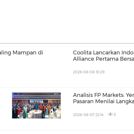
aling Mampan di
Coolita Lancarkan Ind
Alliance Pertama Bers
Terkemuka
2026-08-08 10:29
Analisis FP Markets: Y
Pasaran Menilai Langk
2026-08-07 22:14
3