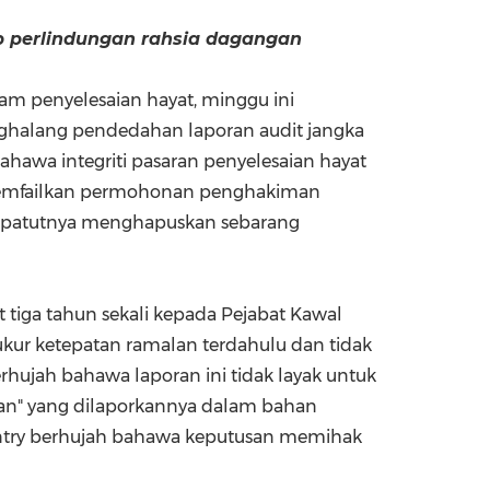
 perlindungan rahsia dagangan
China International Import Expo
Internat
alam penyelesaian hayat, minggu ini
nghalang pendedahan laporan audit jangka
awa integriti pasaran penyelesaian hayat
 memfailkan permohonan penghakiman
sepatutnya menghapuskan sebarang
tiga tahun sekali kepada Pejabat Kawal
gukur ketepatan ramalan terdahulu dan tidak
hujah bahawa laporan ini tidak layak untuk
atan" yang dilaporkannya dalam bahan
entry berhujah bahawa keputusan memihak