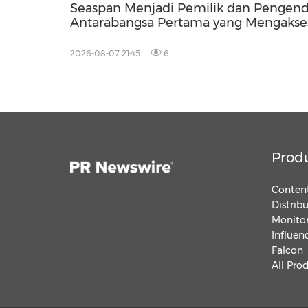
Seaspan Menjadi Pemilik dan Pengend
Antarabangsa Pertama yang Mengakse
China
2026-08-07 21:45
6
Prod
Content
Distrib
Monitor
Influen
Falcon
All Pro