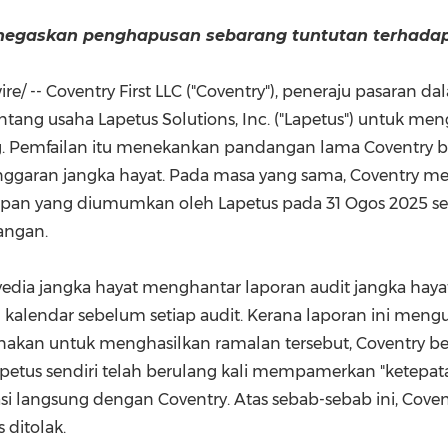
(CES)
negaskan penghapusan sebarang tuntutan terhadap
FIFA World Cup
e/ -- Coventry First LLC ("Coventry"), peneraju pasaran d
ng usaha Lapetus Solutions, Inc. ("Lapetus") untuk me
 Pemfailan itu menekankan pandangan lama Coventry bah
nggaran jangka hayat. Pada masa yang sama, Coventry
tupan yang diumumkan oleh Lapetus pada 31 Ogos 2025 
angan.
ia jangka hayat menghantar laporan audit jangka hayat 
hun kalendar sebelum setiap audit. Kerana laporan ini men
akan untuk menghasilkan ramalan tersebut, Coventry ber
Lapetus sendiri telah berulang kali mempamerkan "ketep
 langsung dengan Coventry. Atas sebab-sebab ini, Cov
 ditolak.