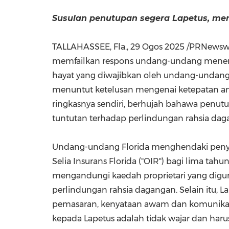
Susulan penutupan segera Lapetus, me
TALLAHASSEE, Fla.
,
29 Ogos 2025
/PRNewswir
memfailkan respons undang-undang menenta
hayat yang diwajibkan oleh undang-undang.
menuntut ketelusan mengenai ketepatan a
ringkasnya sendiri, berhujah bahawa penu
tuntutan terhadap perlindungan rahsia dag
Undang-undang
Florida
menghendaki penyed
Selia Insurans Florida ("OIR") bagi lima ta
mengandungi kaedah proprietari yang digun
perlindungan rahsia dagangan. Selain itu, 
pemasaran, kenyataan awam dan komunikasi
kepada Lapetus adalah tidak wajar dan harus