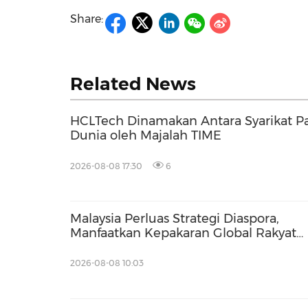
Share:
Related News
HCLTech Dinamakan Antara Syarikat P
Dunia oleh Majalah TIME
2026-08-08 17:30
6
Malaysia Perluas Strategi Diaspora,
Manfaatkan Kepakaran Global Rakyat
Malaysia bagi Memperkukuh Bakat
Tempatan
2026-08-08 10:03