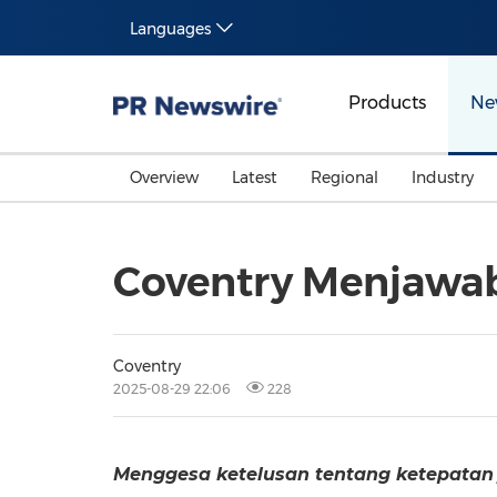
Languages
Products
Ne
Overview
Latest
Regional
Industry
Coventry Menjawab
Coventry
2025-08-29 22:06
228
Menggesa ketelusan tentang ketepatan