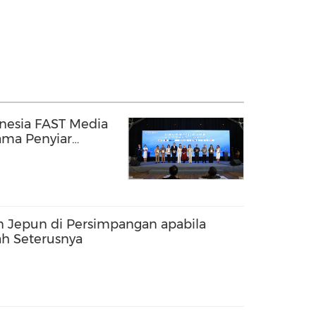
onesia FAST Media
ama Penyiar
en Jepun di Persimpangan apabila
ah Seterusnya