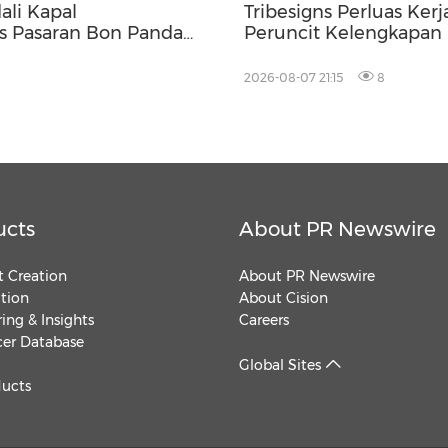
ali Kapal
Tribesigns Perluas Ke
s Pasaran Bon Panda
Peruncit Kelengkapan
Terkemuka di Las Vega
2026-08-07 21:15
8
ucts
About PR Newswire
 Creation
About PR Newswire
ution
About Cision
ing & Insights
Careers
cer Database
Global Sites
ducts