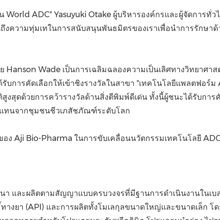
กชุมชน World ADC"
Yasuyuki Otake
ผู้บริหารองค์กรและผู้จัดการทั่
ึงความทุ่มเทในการสนับสนุนพันธมิตรของเราเพื่อนำการรักษาด้วย A
ดย
Hanson Wade
เป็นการเฉลิมฉลองความเป็นเลิศทางวิทยาศาส
รับการคัดเลือกให้เข้าชิงรางวัลในสาขา "เทคโนโลยีแพลตฟอร์ม 
ติสูงสุดด้วยการคว้ารางวัลด้านสิ่งตีพิมพ์ดีเด่น ทั้งนี้ผู้ชนะได้รั
ตัวแทนจากชุมชนชีวเภสัชภัณฑ์ระดับโลก
เนื่องของ Aji Bio-Pharma ในการขับเคลื่อนนวัตกรรมเทคโนโลยี 
า และผลิตตามสัญญาแบบครบวงจรที่มีฐานการดำเนินงานในเบลเยียม
ธิ์ทางยา (API) และการผลิตทั้งโมเลกุลขนาดใหญ่และขนาดเล็ก 