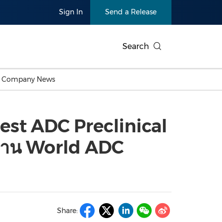
Sign In
Send a Release
Search
c Company News
Japan
Business Technology
Personnel Announcements
Thai
Korea
Consumer
Earnings
est ADC Preclinical
Singapore
Entertainment & Media
Thailand
Environ
Carbon Neutral
China In
งาน World ADC
Health
Heavy In
Products
Telecommunications
Travel
Environmental, Social,
Sustainab
Governance (ESG)
and
Exhibition
Real Esta
Artificial Intelligence
American 
Oncology
Share:
Show
Canton Fair
Blockcha