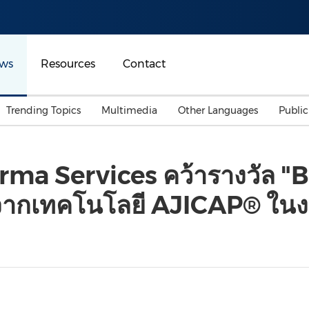
ws
Resources
Contact
Trending Topics
Multimedia
Other Languages
Publi
Mainland China
Auto & Transportation
Songkran
Malaysian
ma Services คว้ารางวัล "B
Malaysia
Energy
Investment & Financing
 จากเทคโนโลยี AJICAP® ใน
Australia
General Business
Sports
Summer Event
Advertising, Marketing 
Media
Belt & Road
Consumer Electronics 