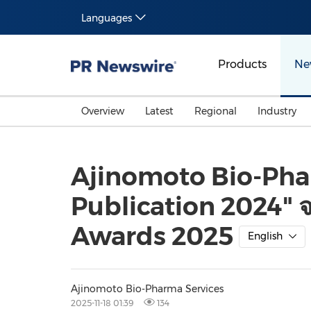
Languages
Products
Ne
Overview
Latest
Regional
Industry
Ajinomoto Bio-Phar
Publication 2024"
Awards 2025
English
Ajinomoto Bio-Pharma Services
2025-11-18 01:39
134