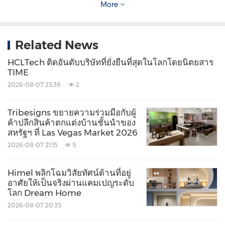
More
แยกสกัดทองและเงินที่ดีที่สุดอย่างครบวงจร โรง
กษาปณ์แคนาดามีเป้าหมายเพื่อดูแลสิ่งแวดล้อมให้ดี
ขึ้น เสริมสร้างสถานที่ทำงานที่ปลอดภัยและให้ความ
Related News
สำคัญกับทุกกลุ่มคน และสร้างผลกระทบเชิงบวกต่อ
HCLTech ติดอันดับบริษัทที่ยั่งยืนที่สุดในโลกโดยนิตยสาร
ชุมชนที่องค์กรเข้าไปดำเนินงาน โดยบูรณาการแนว
TIME
2026-08-07 23:39
2
ปฏิบัติด้านสิ่งแวดล้อม สังคม และบรรษัทภิบาลในทุก
ด้านของการดำเนินงาน
Tribesigns ขยายความร่วมมือกับผู้
ค้าปลีกสินค้าตกแต่งบ้านชั้นนำของ
สหรัฐฯ ที่ Las Vegas Market 2026
สำหรับข้อมูลเพิ่มเติมเกี่ยวกับผลิตภัณฑ์และบริการของ
2026-08-07 21:15
5
โรงกษาปณ์แคนาดา กรุณาเข้าชม
www.mint.ca
ติดตามข่าวสารของโรงกษาปณ์แคนาดาได้ทาง
Himel พลิกโฉมวิสัยทัศน์ด้านที่อยู่
LinkedIn
,
Facebook
และ
Instagram
อาศัยให้เป็นจริงผ่านแคมเปญระดับ
โลก Dream Home
2026-08-07 20:35
เกี่ยวกับ
Burgundy Diamond Mines Ltd.