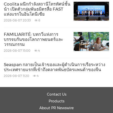
Burgundy
Diamond Mines
เป็นบริษัทเพชรชั้นนำ
Coolita ผนึกกำลังสถานีโทรทัศน์ชั้น
นำ เปิดตัวกลุ่มพันธมิตรสื่อ FAST
ระดับโลกที่เป็นอิสระ โดยมีพันธกิจหลักในการสร้างผล
แห่งแรกในอินโดนีเซีย
กำไรตลอดทั้งห่วงโซ่คุณค่า ตั้งแต่การทำเหมือง การ
2026-08-07 20:33
6
ผลิต ไปจนถึงการจัดจำหน่ายเพชรถึงมือผู้บริโภค
Burgundy มีแนวทางเชิงกลยุทธ์ในการสร้างสรรค์
FAMILIARITÉ: บทกวีแห่งการ
บรรจบกันของโลกภาพยนตร์และ
พอร์ตโฟลิโอโครงการเพชรที่มีความสมดุล ในเขต
วรรณกรรม
อำนาจที่เอื้อต่อธุรกิจ ซึ่งรวมถึงเหมืองแคนาดาอันเลื่อง
2026-08-07 15:00
4
ชื่อในระดับสากลอย่าง Ekati โมเดลธุรกิจอันเป็น
Seaspan กลายเป็นเจ้าของและผู้ดำเนินการเรือระหว่าง
เอกลักษณ์ของ Burgundy นั้นควบคุมดูแลตั้งแต่
ประเทศรายแรกที่เข้าถึงตลาดพันธบัตรแพนด้าของจีน
เหมืองจนถึงตลาด ซึ่งช่วยให้สามารถควบคุมดูแลและ
2026-08-07 11:20
4
ตรวจสอบย้อนกลับได้ตลอดทุกขั้นตอนของ
กระบวนการ เพื่อรับประกันว่าเพชรที่ผลิตนั้นเป็นไปตาม
Contact Us
หลักจริยธรรมตั้งแต่แหล่งกำเนิดจนถึงจุดขาย
Products
Burgundy ก่อตั้งขึ้นในเมืองเพิร์ท รัฐเวสเทิร์นออสเตร
About PR Newswire