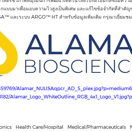
ตร์ชีวภาพที่มุ่งมั่นการพัฒนาเทคโนโลยีโปรตีโอมิกส์ซึ่งมีความ
บบมาเพื่อมอบความไวสูงเป็นพิเศษ และแก้ไขข้อจำกัดที่สำคัญของเทค
ISA™ และระบบ ARGO™ HT สำหรับข้อมูลเพิ่มเติม กรุณาเยี่ยมช
/2859769/Alamar_NULISAqpcr_AD_5_plex.jpg?p=medium
810182/Alamar_Logo_WhiteOutline_RGB_4x1_Logo_V1.jp
onics
Health Care/Hospital
Medical/Pharmaceuticals