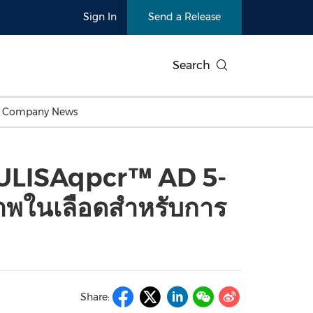
Sign In
Send a Release
Search
c Company News
Japan
Business Technology
Personnel Announcements
Thai
Korea
Consumer
Earnings
NULISAqpcr™ AD 5-
Singapore
Entertainment & Media
Thailand
Environ
Carbon Neutral
China In
ภาพในเลือดสำหรับการ
Health
Heavy In
Products
Telecommunications
Travel
Environmental, Social,
Sustainab
Governance (ESG)
and
Exhibition
Real Esta
Artificial Intelligence
American 
Oncology
Share:
Show
Canton Fair
Blockcha