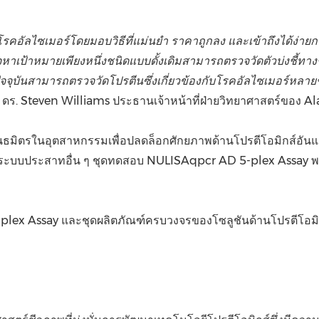
รคอัลไซเมอร์โดยมอบวิธีที่แม่นยำ ราคาถูกลง และเข้าถึงได้ง่ายกว่
จหาเป้าหมายเพียงหนึ่งชนิดแบบดั้งเดิมสามารถตรวจวัดตัวบ่งชี้ทา
ัจจุบันสามารถตรวจวัดโปรตีนซึ่งเกี่ยวข้องกับโรคอัลไซเมอร์หลาย
ดร. Steven Williams ประธานเจ้าหน้าที่ฝ่ายวิทยาศาสตร์ของ Ala
ะพันธมิตรในอุตสาหกรรมเพื่อปลดล็อกศักยภาพด้านโปรตีโอมิกส์อันแม่
บบประสาทอื่น ๆ ชุดทดสอบ NULISAqpcr AD 5-plex Assay พร้อม
 5-plex Assay และชุดผลิตภัณฑ์ครบวงจรของโซลูชันด้านโปรตีโอมิ