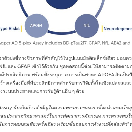
qpcr AD 5-plex Assay includes BD-pTau217, GFAP, NfL, AB42 and
ตัวบ่งชี้ทางชีวภาพที่สำคัญไว้ในรูปแบบมัลติเพล็กซ์เดียว ม
 NfL และ GFAP เข้าไว้ด้วยกัน ชุดทดสอบนี้ช่วยให้สามารถติดต
ประสิทธิภาพ พร้อมทั้งระบุภาวะการเป็นพาหะ APOE4 อันเป็นปัจจ
งเครื่องมือที่มีประสิทธิภาพสำหรับการวิจัยทั้งในเชิงแปลผลและทาง
างระบบประสาทและการรับรู้ด้านอื่น ๆ ด้วย
say นับเป็นก้าวสำคัญในความพยายามของเราที่จะนำเสนอโซลูชั
มชนประสาทวิทยาศาสตร์ในการพัฒนาการคัดกรอง การตรวจพบในระย
ในการทดสอบเพียงครั้งเดียว พร้อมขั้นตอนการทำงานที่คล่องตัว"
ด