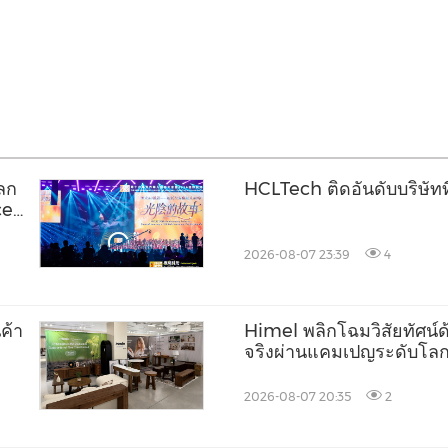
โลก
HCLTech ติดอันดับบริษัทท
ce
ปี
2026-08-07 23:39
4
ค้า
Himel พลิกโฉมวิสัยทัศน์ด้า
จริงผ่านแคมเปญระดับโ
2026-08-07 20:35
2