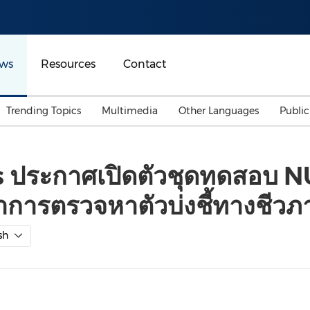
ws
Resources
Contact
Trending Topics
Multimedia
Other Languages
Publi
Mainland China
Auto & Transportation
Songkran
Malaysian
s ประกาศเปิดตัวชุดทดสอบ 
Malaysia
Energy
Investment & Financing
นาการตรวจหาตัวบ่งชี้ทางชีว
Australia
General Business
Sports
Summer Event
sh
Advertising, Marketing 
Media
Belt & Road
Consumer Electronics 