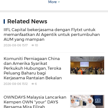
More
dengan pantas, bagi mempercepatkan masa
ke pasaran dan menurunkan kos inovasi.
Related News
Dengan lebih 2.5 juta kaki persegi kemudahan
IIFL Capital bekerjasama dengan Flytxt untuk
khusus untuk penemuan, pembangunan, dan
memanfaatkan AI Agentik untuk pertumbuhan
AUM yang mampan
pembuatan di India dan Amerika Syarikat,
2026-08-06 15:17
10
Syngene bekerjasama dengan 400 pelanggan
global merentasi pelbagai segmen industri,
Komuniti Perniagaan China
dan Amerika Syarikat
termasuk syarikat bioteknologi yang berhasrat
Perkukuh Hubungan, Teroka
menjadi peneraju sains terkini serta syarikat
Peluang Baharu bagi
Kerjasama Rantaian Bekalan
multinasional seperti BMS, GSK, Zoetis, dan
2026-08-06 15:12
6
Merck KGaA. Untuk maklumat lanjut, layari
www.syngeneintl.com
. Untuk laporan Alam
OWNDAYS Malaysia Lancarkan
Kempen OWN "your" DAYS
Sekitar, Sosial, dan Tadbir Urus (ESG) terkini
Bersama Mira Filzah