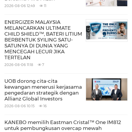
Syarikat, lawati Laporan ESG Syngene.
2026-08-06 12:49
11
Butiran Hubungan Media:
ENERGIZER MALAYSIA
MELANCARKAN ULTIMATE
CHILD SHIELD™, BATERI LITIUM
Vijay Jeevanandham
BERBENTUK SYILING SATU-
SATUNYA DI DUNIA YANG
Syngene International Limited
MENCEGAH LECUR JIKA
TERTELAN
M: +91 8310914552
2026-08-06 11:18
7
E:
Vijay.Jeevanandham@syngeneintl.com
UOB dorong cita-cita
Alex Heeley / Abdul Khalifeh
kewangan menerusi kerjasama
pengedaran strategik dengan
De Facto Communications
Allianz Global Investors
T: +44 (0) 203 735 8165 / +44 (0) 7834784764
2026-08-06 10:15
16
E:
a.khalifeh@defacto.co.uk
KANEBO memilih Eastman Cristal™ One IM812
E:
a.heeley@defacto.co.uk
untuk pembungkusan overcap mewah