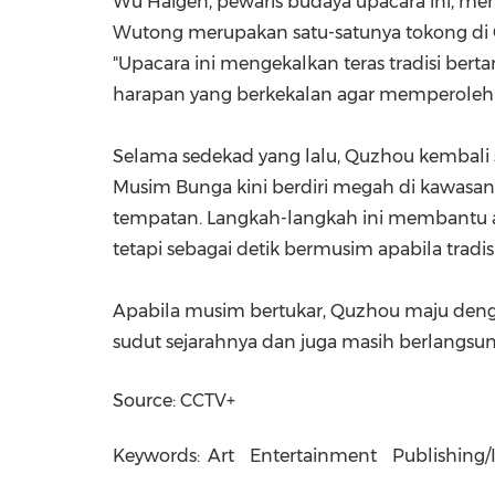
Wu Haigen, pewaris budaya upacara ini, men
Wutong merupakan satu-satunya tokong di
"Upacara ini mengekalkan teras tradisi ber
harapan yang berkekalan agar memperoleh
Selama sedekad yang lalu, Quzhou kembali
Musim Bunga kini berdiri megah di kawasa
tempatan. Langkah-langkah ini membantu a
tetapi sebagai detik bermusim apabila tradisi
Apabila musim bertukar, Quzhou maju deng
sudut sejarahnya dan juga masih berlangsun
Source: CCTV+
Keywords:
Art
Entertainment
Publishing/