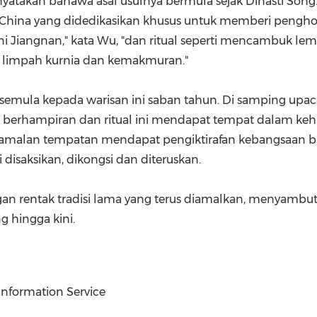
yatakan bahawa asal usulnya bermula sejak Dinasti Song.
 China yang didedikasikan khusus untuk memberi peng
tani Jiangnan," kata Wu, "dan ritual seperti mencambuk
 limpah kurnia dan kemakmuran."
 semula kepada warisan ini saban tahun. Di samping up
n berhampiran dan ritual ini mendapat tempat dalam k
malan tempatan mendapat pengiktirafan kebangsaan bu
 disaksikan, dikongsi dan diteruskan.
an rentak tradisi lama yang terus diamalkan, menyamb
g hingga kini.
Information Service