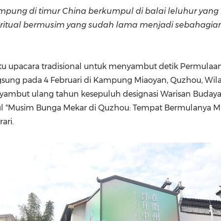
(CES)
mpung di timur China berkumpul di balai leluhur yan
FIFA World Cup
ritual bermusim yang sudah lama menjadi sebahagi
atu upacara tradisional untuk menyambut detik Permulaan
gsung pada 4 Februari di Kampung Miaoyan, Quzhou, Wilay
yambut ulang tahun kesepuluh designasi Warisan Budaya
ul "Musim Bunga Mekar di Quzhou: Tempat Bermulanya Mus
ari.