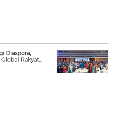
gi Diaspora,
Global Rakyat
kukuh Bakat
ik dan Pengendali Kapal
 yang Mengakses Pasaran Bon Panda