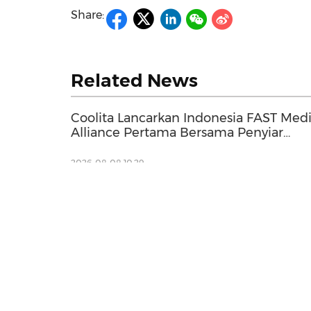
Share:
Related News
Coolita Lancarkan Indonesia FAST Med
Alliance Pertama Bersama Penyiar
Terkemuka
2026-08-08 10:29
Analisis FP Markets: Yen Jepun di Per
Pasaran Menilai Langkah Seterusnya
2026-08-07 22:14
2