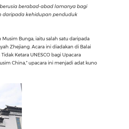
g berusia berabad-abad lamanya bagi
China International Import Expo
Internat
an daripada kehidupan penduduk
 Musim Bunga, iaitu salah satu daripada
ah Zhejiang. Acara ini diadakan di Balai
 Tidak Ketara UNESCO bagi Upacara
im China," upacara ini menjadi adat kuno