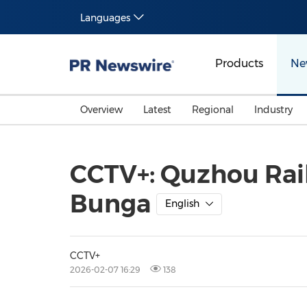
Languages
Products
Ne
Overview
Latest
Regional
Industry
CCTV+: Quzhou Ra
Bunga
English
CCTV+
2026-02-07 16:29
138