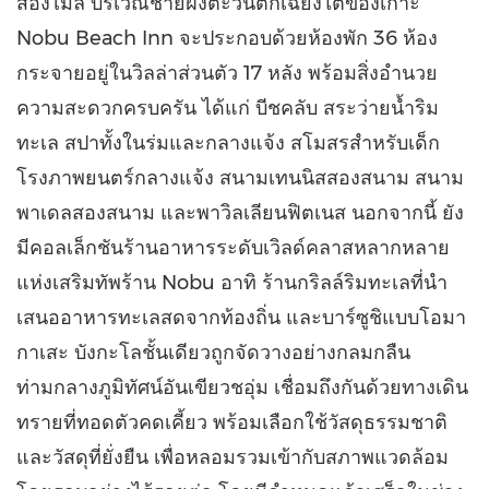
สองไมล์ บริเวณชายฝั่งตะวันตกเฉียงใต้ของเกาะ
Nobu Beach Inn จะประกอบด้วยห้องพัก 36 ห้อง
กระจายอยู่ในวิลล่าส่วนตัว 17 หลัง พร้อมสิ่งอำนวย
ความสะดวกครบครัน ได้แก่ บีชคลับ สระว่ายน้ำริม
ทะเล สปาทั้งในร่มและกลางแจ้ง สโมสรสำหรับเด็ก
โรงภาพยนตร์กลางแจ้ง สนามเทนนิสสองสนาม สนาม
พาเดลสองสนาม และพาวิลเลียนฟิตเนส นอกจากนี้ ยัง
มีคอลเล็กชันร้านอาหารระดับเวิลด์คลาสหลากหลาย
แห่งเสริมทัพร้าน Nobu อาทิ ร้านกริลล์ริมทะเลที่นำ
เสนออาหารทะเลสดจากท้องถิ่น และบาร์ซูชิแบบโอมา
กาเสะ บังกะโลชั้นเดียวถูกจัดวางอย่างกลมกลืน
ท่ามกลางภูมิทัศน์อันเขียวชอุ่ม เชื่อมถึงกันด้วยทางเดิน
ทรายที่ทอดตัวคดเคี้ยว พร้อมเลือกใช้วัสดุธรรมชาติ
และวัสดุที่ยั่งยืน เพื่อหลอมรวมเข้ากับสภาพแวดล้อม