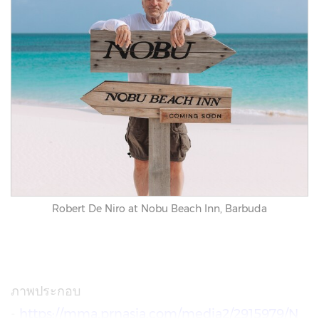
Robert De Niro at Nobu Beach Inn, Barbuda
ภาพประกอบ
-
https://mma.prnasia.com/media2/2915979/N