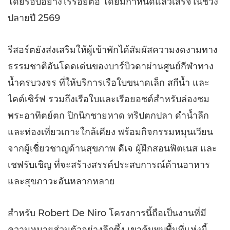
โดยรอบอย่างไร้รอยต่อ โดยมีกำหนดแล้วเสร็จในช่วง
ปลายปี 2569
รีสอร์ตยังส่งเสริมให้ผู้เข้าพักได้สัมผัสความงดงามทาง
ธรรมชาติอันโดดเด่นของบาร์บิวดาผ่านศูนย์กีฬาทาง
น้ำครบวงจร ที่ให้บริการเรือใบขนาดเล็ก สกีน้ำ และ
ไคต์เซิร์ฟ รวมถึงเรือใบและเรือยอชต์สำหรับล่องชม
พระอาทิตย์ตก ปิกนิกชายหาด ทริปตกปลา ดำน้ำลึก
และท่องเที่ยวเกาะใกล้เคียง พร้อมกิจกรรมหมุนเวียน
จากผู้เชี่ยวชาญด้านสุขภาพ ดีเจ ผู้ฝึกสอนฟิตเนส และ
เชฟรับเชิญ ที่จะสร้างสรรค์ประสบการณ์ด้านอาหาร
และสุขภาวะอันหลากหลาย
สำหรับ Robert De Niro โครงการนี้ถือเป็นงานที่มี
ความหมายส่วนตัวอย่างลึกซึ้ง เขาค้นพบพื้นที่แห่งนี้