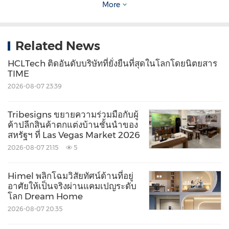
More
OBU_HOSPITALITY__View_from_Nobu_Reside
nces_Barbuda.jpg?p=medium600
Related News
ภาพประกอบ
-
https://mma.prnasia.com/media2/2915980/N
HCLTech ติดอันดับบริษัทที่ยั่งยืนที่สุดในโลกโดยนิตยสาร
TIME
OBU_HOSPITALITY__Robert_De_Niro_at_Nobu
2026-08-07 23:39
_Beach_Inn__Barbuda.jpg?p=medium600
โลโก้
Tribesigns ขยายความร่วมมือกับผู้
ค้าปลีกสินค้าตกแต่งบ้านชั้นนำของ
-
https://mma.prnewswire.com/media/264597
สหรัฐฯ ที่ Las Vegas Market 2026
8/5813141/Nobu_Hospitality_Logo.jpg
2026-08-07 21:15
5
Source: NOBU HOSPITALITY
Himel พลิกโฉมวิสัยทัศน์ด้านที่อยู่
อาศัยให้เป็นจริงผ่านแคมเปญระดับ
Keywords:
Hotels and Resorts
Travel
โลก Dream Home
2026-08-07 20:35
Share: