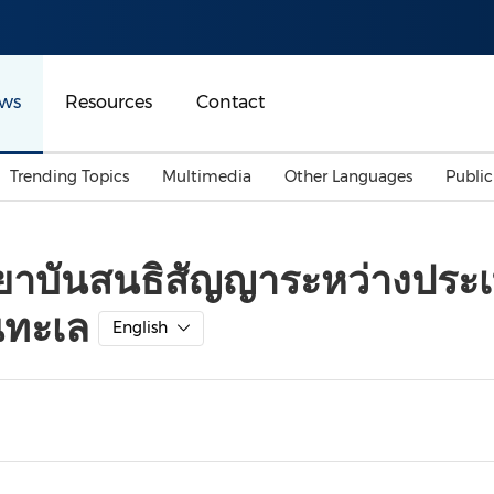
ws
Resources
Contact
Trending Topics
Multimedia
Other Languages
Publi
Mainland China
Auto & Transportation
Songkran
Malaysian
ยาบันสนธิสัญญาระหว่างประเท
Malaysia
Energy
Investment & Financing
นทะเล
Australia
General Business
English
Sports
Summer Event
Advertising, Marketing 
Media
Belt & Road
Consumer Electronics 