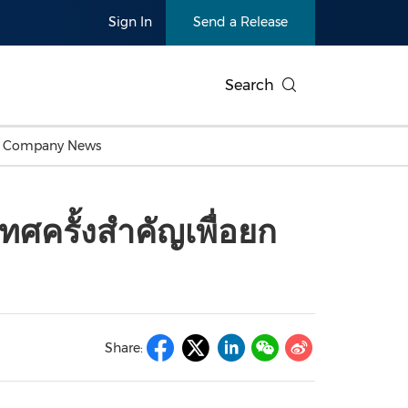
Sign In
Send a Release
Search
c Company News
Japan
Business Technology
Personnel Announcements
Thai
Korea
Consumer
Earnings
ศครั้งสำคัญเพื่อยก
Singapore
Entertainment & Media
Thailand
Environ
Carbon Neutral
China In
Health
Heavy In
Products
Telecommunications
Travel
Environmental, Social,
Sustainab
Governance (ESG)
and
Exhibition
Real Esta
Artificial Intelligence
American 
Share:
Oncology
Show
Canton Fair
Blockcha