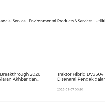
ancial Service
Environmental Products & Services
Utilit
Breakthrough 2026
Traktor Hibrid DV3504
Siaran Akhbar dan
Disenarai Pendek dala
TOTY 2027, Cipta Pen
bagi Jentera Pertanian
2026-08-07 00:20
China