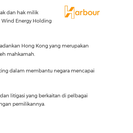
China International Import Expo
Internat
ak dan hak milik
m Wind Energy Holding
perbadankan Hong Kong yang merupakan
oleh mahkamah.
enting dalam membantu negara mencapai
litigasi yang berkaitan di pelbagai
engan pemilikannya.