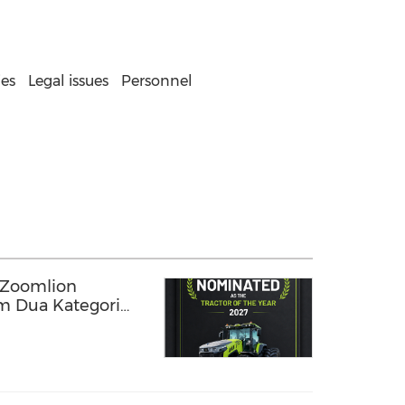
ies
Legal issues
Personnel
 Zoomlion
m Dua Kategori
embusan Baharu
 Berkuasa Tinggi