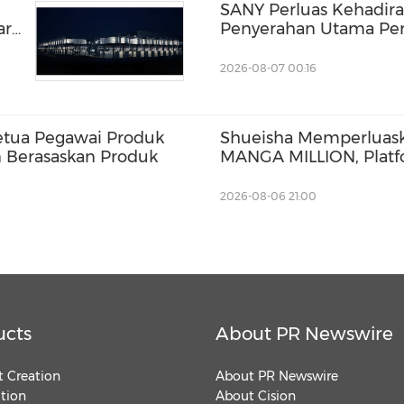
SANY Perluas Kehadir
aru
Penyerahan Utama Per
Selatan dan Thailand
2026-08-07 00:16
etua Pegawai Produk
Shueisha Memperluask
Berasaskan Produk
MANGA MILLION, Platf
Bahasa
2026-08-06 21:00
ucts
About PR Newswire
 Creation
About PR Newswire
ution
About Cision