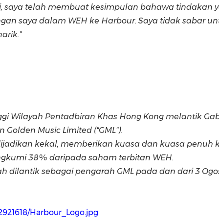
gasi, saya telah membuat kesimpulan bahawa tindakan 
gan saya dalam WEH ke Harbour. Saya tidak sabar 
rik."
gi Wilayah Pentadbiran Khas Hong Kong melantik Ga
 Golden Music Limited ("GML").
 dijadikan kekal, memberikan kuasa dan kuasa penu
angkumi 38% daripada saham terbitan WEH.
 dilantik sebagai pengarah GML pada dan dari 3 Og
2921618/Harbour_Logo.jpg