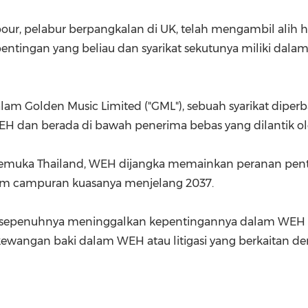
(CES)
FIFA World Cup
our, pelabur berpangkalan di UK, telah mengambil alih h
ntingan yang beliau dan syarikat sekutunya miliki dala
alam Golden Music Limited ("GML"), sebuah syarikat di
EH dan berada di bawah penerima bebas yang dilantik 
terkemuka Thailand, WEH dijangka memainkan peranan p
lam campuran kuasanya menjelang 2037.
sepenuhnya meninggalkan kepentingannya dalam WEH dan 
ewangan baki dalam WEH atau litigasi yang berkaitan d