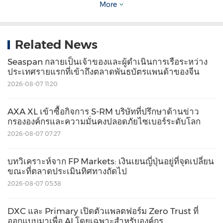
แพทย์ (ครอบคลุมอัลตราซาวด์ MRI และซอฟต์แวร์
More
จัดการกระบวนการวินิจฉัย) ณ สิ้นปี 2568 เครือมี
พนักงาน 1,300 คน โดยครึ่งหนึ่งอยู่ในประเทศอิตาลี
Related News
Esaote มีศูนย์ปฏิบัติการในเมืองเจนัวและฟลอเรนซ์
Seaspan กลายเป็นเจ้าของและผู้ดำเนินการเรือระหว่าง
รวมถึงหน่วยการผลิตและวิจัยในประเทศอิตาลีและ
ประเทศรายแรกที่เข้าถึงตลาดพันธบัตรแพนด้าของจีน
ประเทศเนเธอร์แลนด์ และดำเนินธุรกิจในกว่า 100
2026-08-07 11:20
ประเทศทั่วโลก
www.esaote.com
AXA XL เข้าซื้อกิจการ S-RM บริษัทที่ปรึกษาด้านข่าว
กรององค์กรและความมั่นคงปลอดภัยไซเบอร์ระดับโลก
รูปภาพ:
https://mma.prnasia.com/media2/29221
2026-08-07 07:27
09/Esaote_MyLab_E85_GTS_Edition_System.jp
บทวิเคราะห์จาก FP Markets: เงินเยนญี่ปุ่นอยู่ที่จุดเปลี่ยน
g?p=medium600
ขณะที่ตลาดประเมินทิศทางถัดไป
โลโก้:
https://mma.prnasia.com/media2/278944
2026-08-07 05:38
7/Esaote_logo.jpg?p=medium600
DXC และ Primary เปิดตัวแพลตฟอร์ม Zero Trust ที่
ออกแบบมาเพื่อ AI โดยเฉพาะสำหรับองค์กร
Source: Esaote S.p.A.