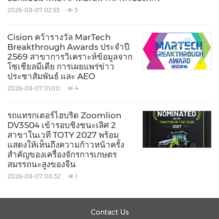
2026-08-07 02:53
3
Keywords:
Health Care/Hospital
Medical
Equipment
Medical/Pharmaceuticals
Cision คว้ารางวัล MarTech
Breakthrough Awards ประจำปี
Share:
2569 สาขาการวิเคราะห์ข้อมูลจาก
โซเชียลมีเดีย การเผยแพร่ข่าว
ประชาสัมพันธ์ และ AEO
2026-08-07 01:00
4
รถแทรกเตอร์ไฮบริด Zoomlion
DV3504 เข้ารอบชิงชนะเลิศ 2
สาขาในเวที TOTY 2027 พร้อม
แสดงให้เห็นถึงความก้าวหน้าครั้ง
สำคัญของเครื่องจักรการเกษตร
สมรรถนะสูงของจีน
2026-08-07 00:32
1
Contact Us