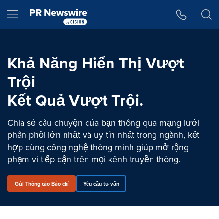
Tuyên bố về khả năng truy cập
Skip Navigation
Hamburger menu
Khả Năng Hiển Thị Vượt
Trội
Kết Quả Vượt Trội.
Chia sẻ câu chuyện của bạn thông qua mạng lưới
phân phối lớn nhất và uy tín nhất trong ngành, kết
hợp cùng công nghệ thông minh giúp mở rộng
phạm vi tiếp cận trên mọi kênh truyền thông.
Gửi Thông cáo Báo chí
Yêu cầu tư vấn