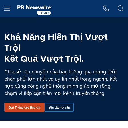
Tuyên bố về khả năng truy cập
Skip Navigation
Hamburger menu
Khả Năng Hiển Thị Vượt
Trội
Kết Quả Vượt Trội.
Chia sẻ câu chuyện của bạn thông qua mạng lưới
phân phối lớn nhất và uy tín nhất trong ngành, kết
hợp cùng công nghệ thông minh giúp mở rộng
phạm vi tiếp cận trên mọi kênh truyền thông.
Gửi Thông cáo Báo chí
Yêu cầu tư vấn