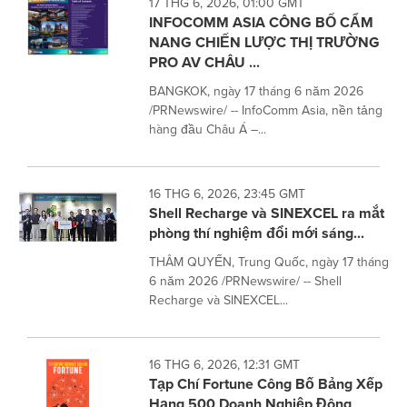
17 THG 6, 2026, 01:00 GMT
INFOCOMM ASIA CÔNG BỐ CẨM
NANG CHIẾN LƯỢC THỊ TRƯỜNG
PRO AV CHÂU ...
BANGKOK, ngày 17 tháng 6 năm 2026
/PRNewswire/ -- InfoComm Asia, nền tảng
hàng đầu Châu Á –...
16 THG 6, 2026, 23:45 GMT
Shell Recharge và SINEXCEL ra mắt
phòng thí nghiệm đổi mới sáng...
THÂM QUYẾN, Trung Quốc, ngày 17 tháng
6 năm 2026 /PRNewswire/ -- Shell
Recharge và SINEXCEL...
16 THG 6, 2026, 12:31 GMT
Tạp Chí Fortune Công Bố Bảng Xếp
Hạng 500 Doanh Nghiệp Đông