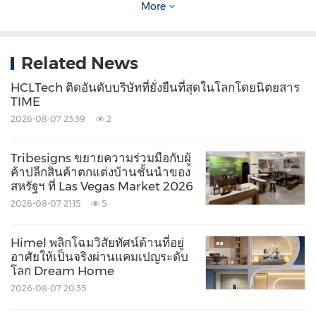
More
โลโก้:
https://mma.prnasia.com/media2/297190
9/Atain_Logo.jpg?p=medium600
Related News
HCLTech ติดอันดับบริษัทที่ยั่งยืนที่สุดในโลกโดยนิตยสาร
TIME
2026-08-07 23:39
2
Source: IGT Solutions
Keywords:
Computer Software
Tribesigns ขยายความร่วมมือกับผู้
Computer/Electronics
Artificial
ค้าปลีกสินค้าตกแต่งบ้านชั้นนำของ
Intelligence
สหรัฐฯ ที่ Las Vegas Market 2026
2026-08-07 21:15
5
Share:
Himel พลิกโฉมวิสัยทัศน์ด้านที่อยู่
อาศัยให้เป็นจริงผ่านแคมเปญระดับ
โลก Dream Home
2026-08-07 20:35