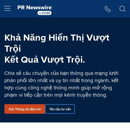
Tuyên bố về khả năng truy cập
Skip Navigation
Hamburger menu
Khả Năng Hiển Thị Vượt
Trội
Kết Quả Vượt Trội.
Chia sẻ câu chuyện của bạn thông qua mạng lưới
phân phối lớn nhất và uy tín nhất trong ngành, kết
hợp cùng công nghệ thông minh giúp mở rộng
phạm vi tiếp cận trên mọi kênh truyền thông.
Gửi Thông cáo Báo chí
Yêu cầu tư vấn