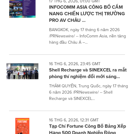
17 THG 6, 2026, 01:00 GMT
INFOCOMM ASIA CÔNG BỐ CẨM
NANG CHIẾN LƯỢC THỊ TRƯỜNG
PRO AV CHÂU ...
BANGKOK, ngày 17 tháng 6 năm 2026
/PRNewswire/ -- InfoComm Asia, nền tảng
hàng đầu Châu Á –...
16 THG 6, 2026, 23:45 GMT
Shell Recharge và SINEXCEL ra mắt
phòng thí nghiệm đổi mới sáng...
THÂM QUYẾN, Trung Quốc, ngày 17 tháng
6 năm 2026 /PRNewswire/ -- Shell
Recharge và SINEXCEL...
16 THG 6, 2026, 12:31 GMT
Tạp Chí Fortune Công Bố Bảng Xếp
Hạng 500 Doanh Nghiệp Đông