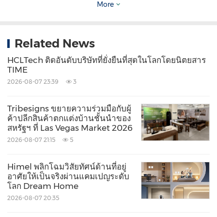
More
เมื่อคำนวณรวมเรือที่สั่งต่อใหม่ซึ่งยังไม่ได้ส่งมอบ (รวม
ถึงเรือบรรทุกก๊าซอีเทนขนาดใหญ่หรือ Very Large
Related News
Ethane Carrier จำนวน 2 ลำ และเรือ Open Hatch
HCLTech ติดอันดับบริษัทที่ยั่งยืนที่สุดในโลกโดยนิตยสาร
Gantry Crane จำนวน 4 ลำ ซึ่งมีการลงนามสัญญาใน
TIME
เดือนเมษายน 2569) โดยเมื่อส่งมอบครบทั้งหมดแล้ว
2026-08-07 23:39
3
กองเรือจะมีความสามารถในการบรรทุกขนส่งสินค้า
รวมประมาณ 2.5 ล้าน TEU
Tribesigns ขยายความร่วมมือกับผู้
ค้าปลีกสินค้าตกแต่งบ้านชั้นนำของ
สหรัฐฯ ที่ Las Vegas Market 2026
เกี่ยวกับ
A.P. Moller Maersk
2026-08-07 21:15
5
A.P. Moller - Maersk เป็นบริษัทด้านโลจิสติกส์แบบ
Himel พลิกโฉมวิสัยทัศน์ด้านที่อยู่
บูรณาการที่มุ่งเชื่อมโยงและทำให้ห่วงโซ่อุปทานของ
อาศัยให้เป็นจริงผ่านแคมเปญระดับ
ลูกค้ามีความเรียบง่ายและมีประสิทธิภาพยิ่งขึ้น ใน
โลก Dream Home
2026-08-07 20:35
ฐานะผู้นำระดับโลกด้านบริการโลจิสติกส์ บริษัทดำเนิน
ธุรกิจในมากกว่า 130 ประเทศ และมีพนักงานประมาณ