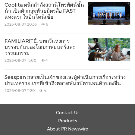
Coolita ผนึกกำลังสถานีโทรทัศน์ชั้น
100,000 คน
นำ เปิดตัวกลุ่มพันธมิตรสื่อ FAST
แห่งแรกในอินโดนีเซีย
2026-08-07 20:33
6
Source: Seaspan Corporation
Keywords:
Maritime/Shipbuilding
Oil/Energy
FAMILIARITÉ: บทกวีแห่งการ
Transportation
Utilities
บรรจบกันของโลกภาพยนตร์และ
วรรณกรรม
Share:
2026-08-07 15:00
4
Seaspan กลายเป็นเจ้าของและผู้ดำเนินการเรือระหว่าง
ประเทศรายแรกที่เข้าถึงตลาดพันธบัตรแพนด้าของจีน
2026-08-07 11:20
4
Contact Us
Products
About PR Newswire