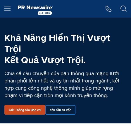
Tuyên bố về khả năng truy cập
Skip Navigation
Hamburger menu
Khả Năng Hiển Thị Vượt
Trội
Kết Quả Vượt Trội.
Chia sẻ câu chuyện của bạn thông qua mạng lưới
phân phối lớn nhất và uy tín nhất trong ngành, kết
hợp cùng công nghệ thông minh giúp mở rộng
phạm vi tiếp cận trên mọi kênh truyền thông.
Gửi Thông cáo Báo chí
Yêu cầu tư vấn