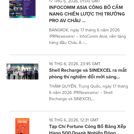
17 THG 6, 2026, 01:00 GMT
INFOCOMM ASIA CÔNG BỐ CẨM
NANG CHIẾN LƯỢC THỊ TRƯỜNG
PRO AV CHÂU ...
BANGKOK, ngày 17 tháng 6 năm 2026
/PRNewswire/ -- InfoComm Asia, nền tảng
hàng đầu Châu Á –...
16 THG 6, 2026, 23:45 GMT
Shell Recharge và SINEXCEL ra mắt
phòng thí nghiệm đổi mới sáng...
THÂM QUYẾN, Trung Quốc, ngày 17 tháng
6 năm 2026 /PRNewswire/ -- Shell
Recharge và SINEXCEL...
16 THG 6, 2026, 12:31 GMT
Tạp Chí Fortune Công Bố Bảng Xếp
Hạng 500 Doanh Nghiệp Đông