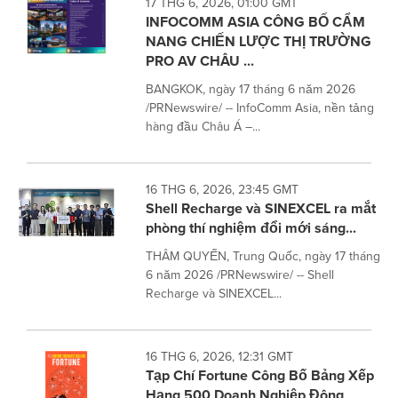
17 THG 6, 2026, 01:00 GMT
INFOCOMM ASIA CÔNG BỐ CẨM
NANG CHIẾN LƯỢC THỊ TRƯỜNG
PRO AV CHÂU ...
BANGKOK, ngày 17 tháng 6 năm 2026
/PRNewswire/ -- InfoComm Asia, nền tảng
hàng đầu Châu Á –...
16 THG 6, 2026, 23:45 GMT
Shell Recharge và SINEXCEL ra mắt
phòng thí nghiệm đổi mới sáng...
THÂM QUYẾN, Trung Quốc, ngày 17 tháng
6 năm 2026 /PRNewswire/ -- Shell
Recharge và SINEXCEL...
16 THG 6, 2026, 12:31 GMT
Tạp Chí Fortune Công Bố Bảng Xếp
Hạng 500 Doanh Nghiệp Đông