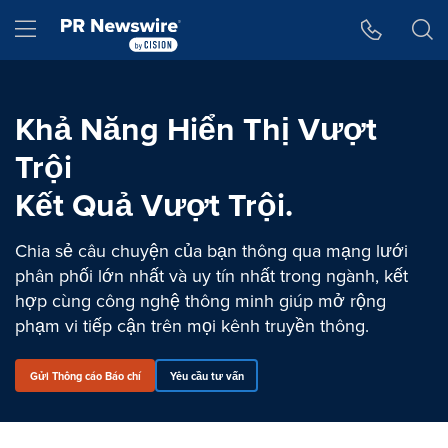
Tuyên bố về khả năng truy cập
Skip Navigation
Hamburger menu
Khả Năng Hiển Thị Vượt
Trội
Kết Quả Vượt Trội.
Chia sẻ câu chuyện của bạn thông qua mạng lưới
phân phối lớn nhất và uy tín nhất trong ngành, kết
hợp cùng công nghệ thông minh giúp mở rộng
phạm vi tiếp cận trên mọi kênh truyền thông.
Gửi Thông cáo Báo chí
Yêu cầu tư vấn