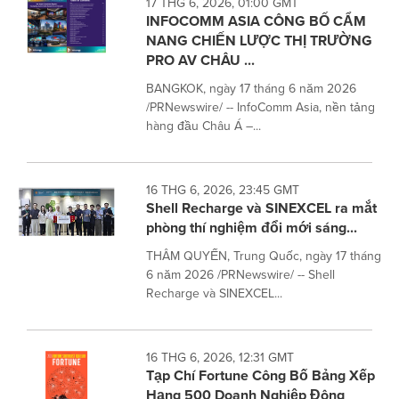
17 THG 6, 2026, 01:00 GMT
INFOCOMM ASIA CÔNG BỐ CẨM
NANG CHIẾN LƯỢC THỊ TRƯỜNG
PRO AV CHÂU ...
BANGKOK, ngày 17 tháng 6 năm 2026
/PRNewswire/ -- InfoComm Asia, nền tảng
hàng đầu Châu Á –...
16 THG 6, 2026, 23:45 GMT
Shell Recharge và SINEXCEL ra mắt
phòng thí nghiệm đổi mới sáng...
THÂM QUYẾN, Trung Quốc, ngày 17 tháng
6 năm 2026 /PRNewswire/ -- Shell
Recharge và SINEXCEL...
16 THG 6, 2026, 12:31 GMT
Tạp Chí Fortune Công Bố Bảng Xếp
Hạng 500 Doanh Nghiệp Đông