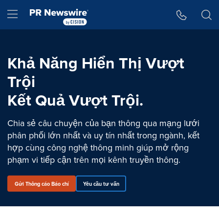
Tuyên bố về khả năng truy cập
Skip Navigation
Hamburger menu
Khả Năng Hiển Thị Vượt
Trội
Kết Quả Vượt Trội.
Chia sẻ câu chuyện của bạn thông qua mạng lưới
phân phối lớn nhất và uy tín nhất trong ngành, kết
hợp cùng công nghệ thông minh giúp mở rộng
phạm vi tiếp cận trên mọi kênh truyền thông.
Gửi Thông cáo Báo chí
Yêu cầu tư vấn