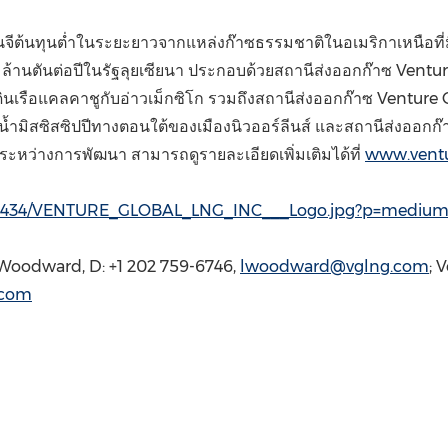
นจีต้นทุนต่ำในระยะยาวจากแหล่งก๊าซธรรมชาติในอเมริกาเหนือที่ม
้านตันต่อปีในรัฐลุยเซียนา ประกอบด้วยสถานีส่งออกก๊าซ Venture
งเดินเรือแคลคาชูกับอ่าวเม็กซิโก รวมถึงสถานีส่งออกก๊าซ Ventu
เวณแม่น้ำมิสซิสซิปปีทางตอนใต้ของเมืองนิวออร์ลีนส์ และสถานีส่งอ
ู่ระหว่างการพัฒนา สามารถดูรายละเอียดเพิ่มเติมได้ที่
www.ventu
825434/VENTURE_GLOBAL_LNG_INC___Logo.jpg?p=mediu
 Woodward
, D: +1 202 759-6746,
lwoodward@vglng.com
; 
.com