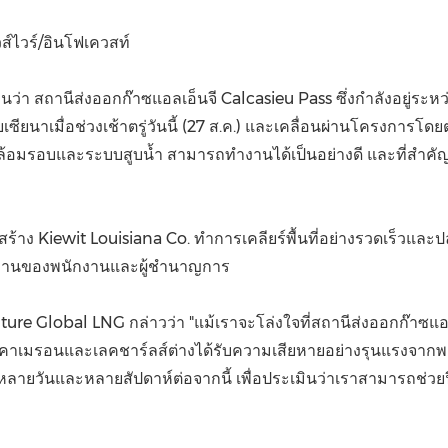
(CES)
FIFA World Cup
วส์ไวร์/อินโฟเควสท์
นว่า สถานีส่งออกก๊าซแอลเอ็นจี Calcasieu Pass ซึ่งกำลังอยู่ระห
ลุยเซียนาเมื่อช่วงเช้าตรู่วันนี้ (27 ส.ค.) และเคลื่อนผ่านโครงการโ
แพงล้อมรอบและระบบสูบน้ำ สามารถทำงานได้เป็นอย่างดี และที่สำ
อสร้าง Kiewit Louisiana Co. ทำการเคลียร์พื้นที่อย่างรวดเร็ว
านของพนักงานและผู้ชำนาญการ
ture Global LNG กล่าวว่า "แม้เราจะโล่งใจที่สถานีส่งออกก๊าซแอ
บคาเมรอนและเลคชาร์ลส์ต่างได้รับความเสียหายอย่างรุนแรงจากพายุ
วันและหลายสัปดาห์ต่อจากนี้ เพื่อประเมินว่าเราสามารถช่วยฟื้