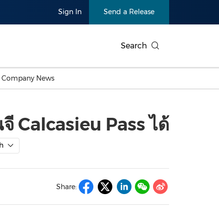
Sign In
Send a Release
Search
c Company News
Japan
Business Technology
Personnel Announcements
Thai
Korea
Consumer
Earnings
ี Calcasieu Pass ได้
Singapore
Entertainment & Media
Thailand
Environ
Carbon Neutral
China In
Health
Heavy In
Products
h
Telecommunications
Travel
Environmental, Social,
Sustainab
Governance (ESG)
and
Exhibition
Real Esta
Artificial Intelligence
American 
Share:
Oncology
Show
Canton Fair
Blockcha