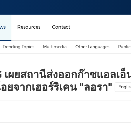
ws
Resources
Contact
Trending Topics
Multimedia
Other Languages
Publi
Mainland China
Auto & Transportation
Songkran
Malaysian
เผยสถานีส่งออกก๊าซแอลเอ็นจ
Malaysia
Energy
Investment & Financing
้อยจากเฮอร์ริเคน "ลอรา"
Australia
General Business
Englis
Sports
Summer Event
Advertising, Marketing 
Media
Belt & Road
Consumer Electronics 