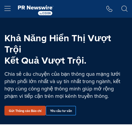
Tuyên bố về khả năng truy cập
Skip Navigation
Hamburger menu
Khả Năng Hiển Thị Vượt
Trội
Kết Quả Vượt Trội.
Chia sẻ câu chuyện của bạn thông qua mạng lưới
phân phối lớn nhất và uy tín nhất trong ngành, kết
hợp cùng công nghệ thông minh giúp mở rộng
phạm vi tiếp cận trên mọi kênh truyền thông.
Gửi Thông cáo Báo chí
Yêu cầu tư vấn