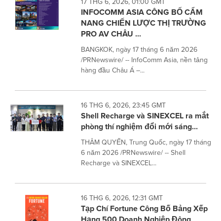
17 THG 6, 2026, 01:00 GMT
INFOCOMM ASIA CÔNG BỐ CẨM
NANG CHIẾN LƯỢC THỊ TRƯỜNG
PRO AV CHÂU ...
BANGKOK, ngày 17 tháng 6 năm 2026
/PRNewswire/ -- InfoComm Asia, nền tảng
hàng đầu Châu Á –...
16 THG 6, 2026, 23:45 GMT
Shell Recharge và SINEXCEL ra mắt
phòng thí nghiệm đổi mới sáng...
THÂM QUYẾN, Trung Quốc, ngày 17 tháng
6 năm 2026 /PRNewswire/ -- Shell
Recharge và SINEXCEL...
16 THG 6, 2026, 12:31 GMT
Tạp Chí Fortune Công Bố Bảng Xếp
Hạng 500 Doanh Nghiệp Đông