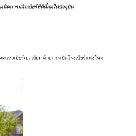
คการผลิตเบียร์ที่ดีที่สุดในปัจจุบัน
China International Import Expo
Internat
คตแห่งเบียร์เบลเยียม ด้วยการเปิดโรงเบียร์แห่งใหม่