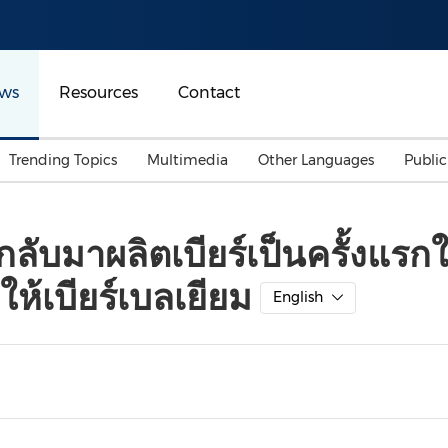
ws
Resources
Contact
Trending Topics
Multimedia
Other Languages
Publi
Mainland China
Auto & Transportation
Songkran
Malaysian
บมาผลิตเบียร์เป็นครั้งแรกใน
Malaysia
Energy
Investment & Financing
ให้เบียร์เบลเยียม
Australia
General Business
English
Sports
Summer Event
Advertising, Marketing 
Media
Belt & Road
Consumer Electronics 