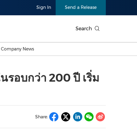
Sign In
Send a Release
Search
c Company News
Japan
Business Technology
Personnel Announcements
Thai
Korea
Consumer
Earnings
รอบกว่า 200 ปี เริ่ม
Singapore
Entertainment & Media
Thailand
Environ
Carbon Neutral
China In
Health
Heavy In
Products
Telecommunications
Travel
Environmental, Social,
Sustainab
Governance (ESG)
and
Exhibition
Real Esta
Artificial Intelligence
American 
Share:
Oncology
Show
Canton Fair
Blockcha