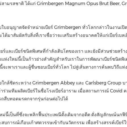
ร์ใหม่สามรสชาติ ได้แก่ Grimbergen Magnum Opus Brut Beer
บใบอนุญาตจัดจำหน่ายเบียร์ Grimbergen ทั่วโลกกล่าวในงานเปิดตัวโรง
ด้มาสัมผัสกับสิ่งที่เราเชื่อว่าจะเสริมสร้างอนาคตให้แก่เบียร์เบล
และเบียร์ชนิดพิเศษที่กำลังเติบโตของเรา และยังมีส่วนช่วยสร้า
รามแห่งใหม่นี้เป็นก้าวย่างสำคัญสำหรับเราในการพัฒนาเบียร์ชนิดพิเ
นี้จะพาเราและผู้ชื่นชอบเบียร์ทั่วโลก ไปสู่เส้นทางการค้นพบวิถีแห่งร
อย่างใกล้ชิดระหว่าง Grimbergen Abbey และ Carlsberg Group
ร่วมทีมผลิตเบียร์ในชื่อโรงเบียร์อาราม เมื่อสถานการณ์ Covid ค
ารถสืบทอดมรดกจากรุ่นก่อนต่อไปได้
ี้เป็นที่ซึ่งจะพลิกฟื้นประเพณีดั้งเดิมจากอดีต ดั่งสัญลักษณ์นกฟีนิ
บการณ์เกือบเก้าศตวรรษเข้ากับนวัตกรรม เพื่อสร้างสรรค์เบียร์ใหม