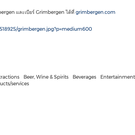
mbergen และเบียร์ Grimbergen ได้ที่
grimbergen.com
/1518925/grimbergen.jpg?p=medium600
ractions
Beer, Wine & Spirits
Beverages
Entertainment
cts/services