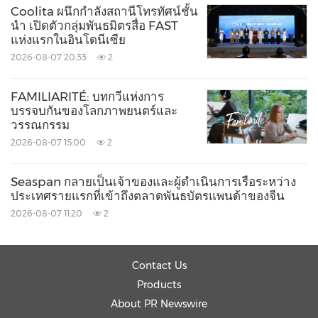
Coolita ผนึกกำลังสถานีโทรทัศน์ชั้น
นำ เปิดตัวกลุ่มพันธมิตรสื่อ FAST
ISPBM ก่อตั้งขึ้นในปี 2517 โดยตระกูล Zanon
แห่งแรกในอินโดนีเซีย
Valgiurata มีสำนักงานใหญ่ในเมืองเจนีวา และมี
2026-08-07 20:33
2
สำนักงานย่อยอยู่ในลูกาโน ลอนดอน โมนาโก บาห์เรน
FAMILIARITÉ: บทกวีแห่งการ
หมู่เกาะเคย์แมน บัวโนสไอเรส และมอนเตวิเดโอ
บรรจบกันของโลกภาพยนตร์และ
วรรณกรรม
ISPBM ถูกรวมเข้ากับ Fideuram ในปี 2561 บริษัทมี
2026-08-07 15:00
2
สินทรัพย์ภายใต้การจัดการราว 5.7 พันล้านฟรังก์สวิส
(5.1 พันล้านยูโร) และมีผู้เชี่ยวชาญ 172 คน ณ วันที่ 31
Seaspan กลายเป็นเจ้าของและผู้ดำเนินการเรือระหว่าง
มีนาคม 2564
ประเทศรายแรกที่เข้าถึงตลาดพันธบัตรแพนด้าของจีน
2026-08-07 11:20
2
เกี่ยวกับ
REYL
Contact Us
REYL Group ก่อตั้งขึ้นในปี 2516 โดย Dominique
Products
About PR Newswire
Reyl เป็นกลุ่มธนาคารที่มีความหลากหลายสำหรับผู้