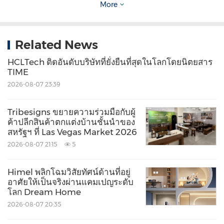
More
เกี่ยวกับ
Fideuram – ISPB and ISPBM
Fideuram - Intesa Sanpaolo Private Banking ซึ่ง
Related News
มีสำนักงานใหญ่อยู่ในเมืองมิลาน เป็นผู้ให้บริการไพร
HCLTech ติดอันดับบริษัทที่ยั่งยืนที่สุดในโลกโดยนิตยสาร
TIME
เวทแบงกิ้งอันดับ 1 ในประเทศอิตาลี และเป็นบริษัทที่
2026-08-07 23:39
สำคัญในเครือของ Intesa Sanpaolo Group ซึ่งรวม
กิจกรรมไพรเวทแบงกิ้งทั้งหมดของกลุ่มเข้าไว้ด้วยกัน
Tribesigns ขยายความร่วมมือกับผู้
ค้าปลีกสินค้าตกแต่งบ้านชั้นนำของ
ณ วันที่ 31 มีนาคม 2564 Fideuram - ISPB มี
สหรัฐฯ ที่ Las Vegas Market 2026
พนักงานจำนวน 3,107 คน มีนายธนาคารเอกชน
2026-08-07 21:15
5
จำนวน 5,743 คนและมีสินทรัพย์ภายใต้การบริหาร
จำนวน 2.924 แสนล้านฟรังก์สวิส (2.641 แสนล้านยูโร)
Himel พลิกโฉมวิสัยทัศน์ด้านที่อยู่
อาศัยให้เป็นจริงผ่านแคมเปญระดับ
และมีกระแสเงินสดไหลเข้าสุทธิมากกว่า 1.9 พันล้านฟ
โลก Dream Home
รังก์สวิส (1.7 พันล้านยูโร) บริษัทได้รับความไว้วางใจ
2026-08-07 20:35
จากลูกค้ามากกว่า 800,000 ราย