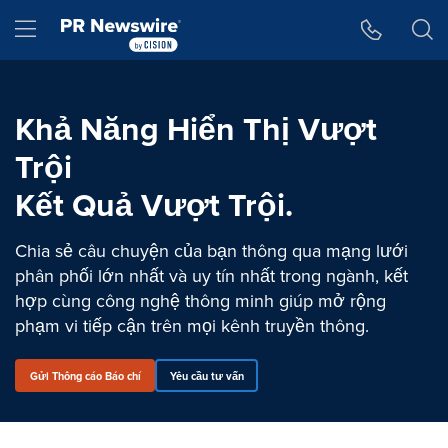
Tuyên bố về khả năng truy cập
Skip Navigation
Hamburger menu
Khả Năng Hiển Thị Vượt
Trội
Kết Quả Vượt Trội.
Chia sẻ câu chuyện của bạn thông qua mạng lưới
phân phối lớn nhất và uy tín nhất trong ngành, kết
hợp cùng công nghệ thông minh giúp mở rộng
phạm vi tiếp cận trên mọi kênh truyền thông.
Gửi Thông cáo Báo chí
Yêu cầu tư vấn