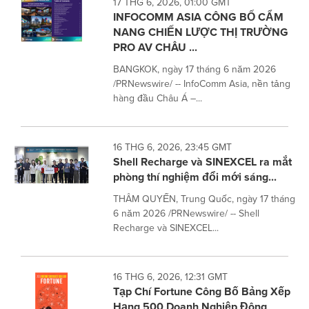
17 THG 6, 2026, 01:00 GMT
INFOCOMM ASIA CÔNG BỐ CẨM
NANG CHIẾN LƯỢC THỊ TRƯỜNG
PRO AV CHÂU ...
BANGKOK, ngày 17 tháng 6 năm 2026
/PRNewswire/ -- InfoComm Asia, nền tảng
hàng đầu Châu Á –...
16 THG 6, 2026, 23:45 GMT
Shell Recharge và SINEXCEL ra mắt
phòng thí nghiệm đổi mới sáng...
THÂM QUYẾN, Trung Quốc, ngày 17 tháng
6 năm 2026 /PRNewswire/ -- Shell
Recharge và SINEXCEL...
16 THG 6, 2026, 12:31 GMT
Tạp Chí Fortune Công Bố Bảng Xếp
Hạng 500 Doanh Nghiệp Đông