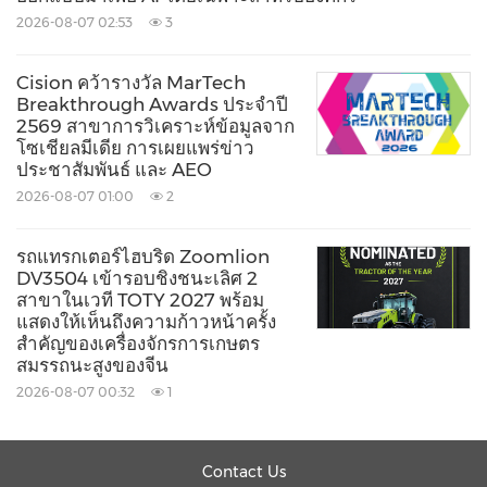
2026-08-07 02:53
3
ในฐานะที่เป็นตัวขับเคลื่อนระบบนิเวศ ภารกิจของทาง
Cision คว้ารางวัล MarTech
มูลนิธิคือการเสริมสร้างศักยภาพให้กับผู้สร้างและนวัต
Breakthrough Awards ประจำปี
2569 สาขาการวิเคราะห์ข้อมูลจาก
กร โดยการพัฒนาเครื่องมือที่ขจัดความยากลำบากใน
โซเชียลมีเดีย การเผยแพร่ข่าว
การใช้งานได้อย่างเป็นระบบ การพัฒนาชุดเครื่องมือ
ประชาสัมพันธ์ และ AEO
นวัตกรรมใหม่ เช่น การทำธุรกรรมพร้อมกันเป็น
2026-08-07 01:00
2
จำนวนมาก การจัดสรรค่าธรรมเนียม และ VeChain
รถแทรกเตอร์ไฮบริด Zoomlion
ToolChain™ ทำให้ VeChain สามารถลดกำแพง
DV3504 เข้ารอบชิงชนะเลิศ 2
สาขาในเวที TOTY 2027 พร้อม
อุปสรรคสำหรับธุรกิจและนักพัฒนาลงได้อย่างมาก
แสดงให้เห็นถึงความก้าวหน้าครั้ง
สำคัญของเครื่องจักรการเกษตร
สมรรถนะสูงของจีน
นอกจากพันธมิตรทางธุรกิจรายสำคัญอย่าง PwC และ
2026-08-07 00:32
1
DNV แล้ว VeChain ยังทำงานร่วมกับบริษัทชั้นนำของ
โลก ได้แก่ Walmart China, Bayer China, BMW
Contact Us
Group, BYD Auto, PICC, Shanghai Gas, LVMH,