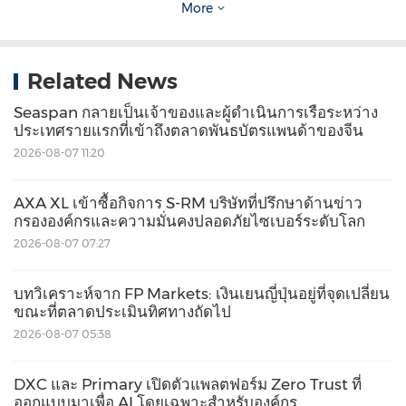
More
จัดหาโปรโตคอลระดับโครงสร้างพื้นฐานที่ปลอดภัย
ปรับขนาดได้ เชื่อถือได้ และคุ้มค่าใช้จ่าย ในระหว่างที่
Related News
รอคอยการเปลี่ยนแปลงทางดิจิทัลทั่วโลกที่กำลังใกล้
Seaspan กลายเป็นเจ้าของและผู้ดำเนินการเรือระหว่าง
เข้ามา
ประเทศรายแรกที่เข้าถึงตลาดพันธบัตรแพนด้าของจีน
2026-08-07 11:20
เกี่ยวกับ
VeChain Foundation
AXA XL เข้าซื้อกิจการ S-RM บริษัทที่ปรึกษาด้านข่าว
กรององค์กรและความมั่นคงปลอดภัยไซเบอร์ระดับโลก
VeChain Foundation ทุ่มเททำงานเพื่อเชื่อมช่องว่าง
2026-08-07 07:27
ระหว่างเทคโนโลยีบล็อกเชนกับโลกแห่งความจริง การ
พัฒนา VeChainThor ยังคงก้าวต่อไป โดยเปลี่ยนจาก
บทวิเคราะห์จาก FP Markets: เงินเยนญี่ปุ่นอยู่ที่จุดเปลี่ยน
ขณะที่ตลาดประเมินทิศทางถัดไป
เครือข่ายแบบกลุ่ม ไปสู่แพลตฟอร์มบล็อกเชน
2026-08-07 05:38
สาธารณะที่ดีที่สุด โดยใช้ฉันทามติแบบ Proof of
Authority แสดงให้เห็นถึงคุณสมบัติทางเทคนิคขั้นสูง
DXC และ Primary เปิดตัวแพลตฟอร์ม Zero Trust ที่
โครงสร้างการกำกับดูแล และแบบจำลองเศรษฐกิจ
ออกแบบมาเพื่อ AI โดยเฉพาะสำหรับองค์กร