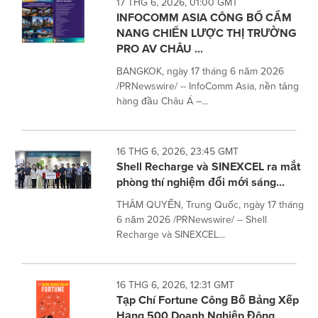
17 THG 6, 2026, 01:00 GMT
INFOCOMM ASIA CÔNG BỐ CẨM
NANG CHIẾN LƯỢC THỊ TRƯỜNG
PRO AV CHÂU ...
BANGKOK, ngày 17 tháng 6 năm 2026
/PRNewswire/ -- InfoComm Asia, nền tảng
hàng đầu Châu Á –...
16 THG 6, 2026, 23:45 GMT
Shell Recharge và SINEXCEL ra mắt
phòng thí nghiệm đổi mới sáng...
THÂM QUYẾN, Trung Quốc, ngày 17 tháng
6 năm 2026 /PRNewswire/ -- Shell
Recharge và SINEXCEL...
16 THG 6, 2026, 12:31 GMT
Tạp Chí Fortune Công Bố Bảng Xếp
Hạng 500 Doanh Nghiệp Đông