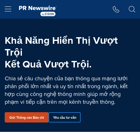
Tuyên bố về khả năng truy cập
Skip Navigation
Hamburger menu
Khả Năng Hiển Thị Vượt
Trội
Kết Quả Vượt Trội.
Chia sẻ câu chuyện của bạn thông qua mạng lưới
phân phối lớn nhất và uy tín nhất trong ngành, kết
hợp cùng công nghệ thông minh giúp mở rộng
phạm vi tiếp cận trên mọi kênh truyền thông.
Gửi Thông cáo Báo chí
Yêu cầu tư vấn