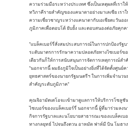
ความร่วมมือระหว่างประเทศ ซึ่งเป็นเหตุผลที่เราใ
ทวิภาคีรายสำคัญของแคนาดาอย่างมาเลเซีย เราให้กา
ความเชี่ยวชาญระหว่างแคนาดากับเอเชียตะวันออก
ภูมิภาคเพื่อตอบโต้ ยับยั้ง และตอบสนองต่อภัยคุก
"แบล็คเบอร์รี่สั่งสมประสบการณ์ในการปกป้องรัฐบา
ระดับมาตรการรักษาความปลอดภัยทางไซเบอร์ของม
เดียวกันก็ให้การสนับสนุนการจัดการเหตุการณ์สำคั
"นอกจากนี้ ผมยังภูมิใจเป็นอย่างยิ่งที่ได้จัดตั้
ยุทธศาสตร์ของนายกรัฐมนตรีฯ ในการเพิ่มจำนวนบุ
สำคัญระดับภูมิภาค"
คุณจิอามัตเตโอจะเข้ามาดูแลการให้บริการโซลูชั
ไซเบอร์ของแบล็คเบอร์รี่ นอกจากนี้ ผู้ที่มาร่วมล
กิจการรัฐบาลและนโยบายสาธารณะของแบล็คเบอร์รี่
ทางกลยุทธ์ ไปจนถึงตวน อาหมัด ฟาห์มี บิน โมฮาเห