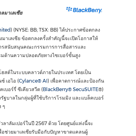
China International Import Expo
Internat
าลมาเลเซีย
mited
) (NYSE: BB; TSX: BB) ได้ประกาศข้อตกลง
าเลเซีย ข้อตกลงครั้งสำคัญนี้จะเปิดโอกาสให้
ารสนับสนุนคณะกรรมการการสื่อสารและ
รมด้านความปลอดภัยทางไซเบอร์ขั้นสูง
ซึ่งโฮสต์ในระบบคลาวด์ภายในประเทศ โดยเป็น
ซ์ เอไอ (
Cylance® AI
) เพื่อคาดการณ์และป้องกัน
คเบอร์รี่ ซีเคียวสวีต (
BlackBerry® SecuSUITE
®)
งรัฐบาลในกลุ่มผู้ที่ใช้บริการโรมมิง และแบล็คเบอร์
ง ๆ
ัวลาลัมเปอร์ในปี 2567 ด้วย โดยศูนย์แห่งนี้จะ
่
อช่วยมาเลเซียรับมือกับปัญหาขาดแคลนผู้