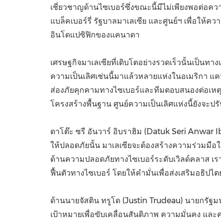
เชี่ยวชาญด้านไซเบอร์ซึ่งขณะนี้มีไม่เพียงพอต่อคว
แบล็คเบอร์รี่ รัฐบาลมาเลเซีย และศูนย์ฯ เพื่อใ
อินโดแปซิฟิกของแคนาดา
เศรษฐกิจมาเลเซียที่เติบโตอย่างรวดเร็วนั้นเป็นทาง
ความเป็นเลิศเช่นนี้มาแล้วหลายแห่งในอเมริกา แ
ส่องภัยคุกคามทางไซเบอร์และทีมตอบสนองต่อเหตุ
โครงสร้างพื้นฐาน ศูนย์ความเป็นเลิศแห่งนี้ยังจะป
ดาโต๊ะ ซรี อันวาร์ อิบราฮิม (
Datuk Seri Anwar 
ให้ปลอดภัยนั้น มาเลเซียจะต้องสร้างความร่วมมื
ด้านความปลอดภัยทางไซเบอร์ระดับเวิลด์คลาส เราย
ฟื้นตัวทางไซเบอร์ โดยให้คำมั่นเพื่อส่งเสริมอธิ
ด้านนายจัสติน ทรูโด (
Justin Trudeau
) นายกรัฐม
เป้าหมายเพื่อขับเคลื่อนสันติภาพ ความมั่นคง แล