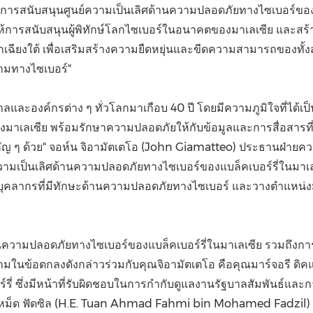
ห้การสนับสนุนศูนย์ความเป็นเลิศด้านความปลอดภัยทางไซเบอร์ของแ
รสนับสนุนผู้พิทักษ์โลกไซเบอร์ในอนาคตของมาเลเซีย และสร้างเคร
เฉียงใต้ เพื่อเสริมสร้างความยืดหยุ่นและขีดความสามารถของทั
คามทางไซเบอร์
"
ลและองค์กรต่าง ๆ ทั่วโลกมาเกือบ 40 ปี โดยมีความภูมิใจที่ได้เ
าเลเซีย พร้อมรักษาความปลอดภัยให้กับข้อมูลและการสื่อสารท
ญ ๆ ด้วย" จอห์น จิอามัตเตโอ (
John Giamatteo
) ประธานฝ่ายคว
งศูนย์ความเป็นเลิศด้านความปลอดภัยทางไซเบอร์ของแบล็คเบอร์รี่ในม
คลากรที่มีทักษะด้านความปลอดภัยทางไซเบอร์ และวางตำแหน่งมาเ
นความปลอดภัยทางไซเบอร์ของแบล็คเบอร์รี่ในมาเลเซีย รวมถึงกา
งนามในข้อตกลงดังกล่าวร่วมกับคุณจิอามัตเตโอ คือคุณมาร์จอรี ดิค
 ซึ่งมีหน้าที่รับผิดชอบในการกำกับดูแลงานรัฐบาลสัมพันธ์และ
ม็ด ฟัดซิล (H.E.
Tuan Ahmad Fahmi bin Mohamed Fadzil
)