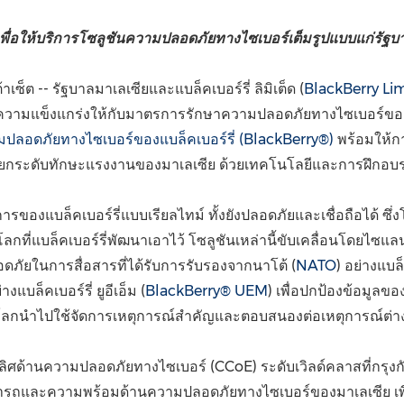
(CES)
FIFA World Cup
พื่อให้บริการโซลูชันความปลอดภัยทางไซเบอร์เต็มรูปแบบแก่รัฐบ
้าเซ็ต --
รัฐบาลมาเลเซียและแบล็คเบอร์รี่ ลิมิเต็ด (
BlackBerry Li
มความแข็งแกร่งให้กับมาตรการรักษาความปลอดภัยทางไซเบอร์ของม
ปลอดภัยทางไซเบอร์ของแบล็คเบอร์รี่ (
BlackBerry®)
พร้อมให้ก
ก็ยกระดับทักษะแรงงานของมาเลเซีย ด้วยเทคโนโลยีและการฝึกอบ
ารของแบล็คเบอร์รี่แบบเรียลไทม์ ทั้งยังปลอดภัยและเชื่อถือได้ 
ที่แบล็คเบอร์รี่พัฒนาเอาไว้ โซลูชันเหล่านี้ขับเคลื่อนโดยไซแลน
ภัยในการสื่อสารที่ได้รับการรับรองจากนาโต้ (
NATO
) อย่างแบล็
่าง
แบล็คเบอร์รี่ ยูอีเอ็ม (
BlackBerry® UEM
)
เพื่อปกป้องข้อมูลขอ
ั่วโลกนำไปใช้จัดการเหตุการณ์สำคัญและตอบสนองต่อเหตุการณ์ต่า
็นเลิศด้านความปลอดภัยทางไซเบอร์ (
CCoE) ระดับเวิลด์คลาสที่กรุงก
รถและความพร้อมด้านความปลอดภัยทางไซเบอร์ของมาเลเซีย เพื