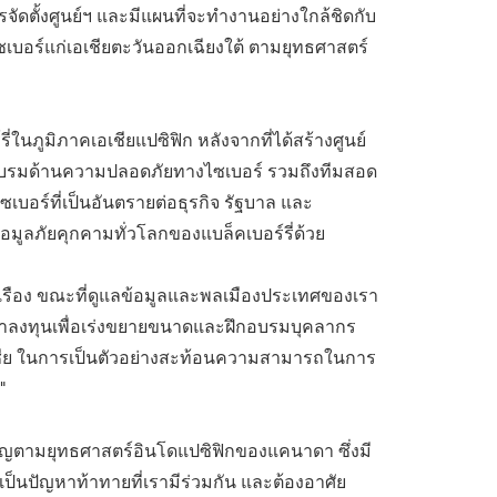
ดตั้งศูนย์ฯ และมีแผนที่จะทำงานอย่างใกล้ชิดกับ
เบอร์แก่เอเชียตะวันออกเฉียงใต้ ตามยุทธศาสตร์
่ในภูมิภาคเอเชียแปซิฟิก หลังจากที่ได้สร้างศูนย์
ึกอบรมด้านความปลอดภัยทางไซเบอร์ รวมถึงทีมสอด
เบอร์ที่เป็นอันตรายต่อธุรกิจ รัฐบาล และ
อมูลภัยคุกคามทั่วโลกของแบล็คเบอร์รี่ด้วย
งเรือง ขณะที่
ดูแล
ข้อมูลและพลเมืองประเทศของเรา
ิมาลงทุนเพื่อเร่งขยายขนาดและฝึกอบรมบุคลากร
เลเซีย ในการเป็นตัวอย่างสะท้อนความสามารถในการ
"
ัญ
ตาม
ยุทธศาสตร์อินโดแปซิฟิกของแคนาดา ซึ่งมี
็นปัญหาท้าทายที่เรามีร่วมกัน และต้องอาศัย