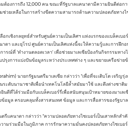
ามต้องการถึง
12
,000 คน ขณะที่รัฐบาลแคนาดามีความยินดีต่อการจั
ห้ความช่วยเหลือในการสร้างขีดความสามารถด้านความปลอดภัยทางไซ
เลือกเชิงกลยุทธ์สำหรับศูนย์ความเป็นเลิศฯ แห่งแรกของแบล็คเบอร์รี
คนาดา และยุโรป ศูนย์ความเป็นเลิศแห่งนี้จะให้ความรู้และการฝ
การณ์ที่
'
ทำงานตลอดเวลา
'
เพื่อช่วยมาเลเซียป้องกันกิจกรรมทางไซ
รับปรุงการแบ่งปันข้อมูลระหว่างประเทศต่าง ๆ และขยายเครือข่ายข้
Ibrahim
) นายกรัฐมนตรีมาเลเซีย กล่าวว่า
"
เพื่อที่จะเติบโต เจริญรุ่
อในระดับนานาชาติเพื่อนำเทคโนโลยีล้ำสมัยมาใช้ และดึงต่างชาต
ินดีที่ได้ร่วมมือกับแบล็คเบอร์รี่เพื่อสนับสนุนเป้าหมายของมา
ปไตยข้อมูล ครอบคลุมทั้งสารสนเทศ ข้อมูล และการสื่อสารของรัฐบาล
นตรีแคนาดา กล่าวว่า
"
ความปลอดภัยทางไซเบอร์เป็นเสาหลักสำค
ะความร่วมมือในภูมิภาค การรักษาความมั่นคงปลอดภัยทางไซเบอร์เป