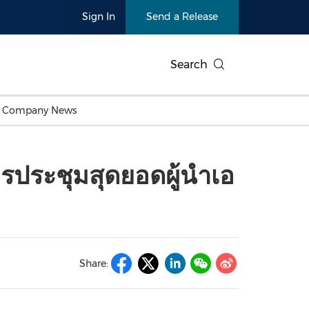
Sign In
Send a Release
Search
c Company News
Japan
Business Technology
Personnel Announcements
Thai
Korea
Consumer
Earnings
ารประชุมสุดยอดผู้นำเอ
Singapore
Entertainment & Media
Thailand
Environ
Carbon Neutral
China In
Health
Heavy In
Products
Telecommunications
Travel
Environmental, Social,
Sustainab
Governance (ESG)
and
Exhibition
Real Esta
Artificial Intelligence
American 
Share:
Oncology
Show
Canton Fair
Blockcha