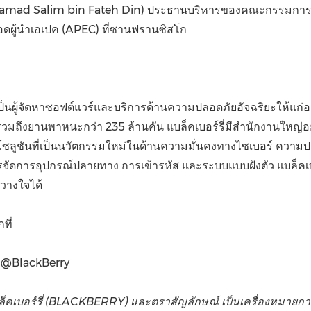
amad Salim bin Fateh Din
)
ประธานบริหารของคณะกรรมการการ
ผู้นำเอเปค (
APEC) ที่ซานฟรานซิสโก
ป็นผู้จัดหาซอฟต์แวร์และบริการด้านความปลอดภัยอัจฉริยะให้แก่อ
รวมถึงยานพาหนะกว่า 235 ล้านคัน แบล็คเบอร์รี่มีสำนักงานใหญ่อย
อบโซลูชันที่เป็นนวัตกรรมใหม่ในด้านความมั่นคงทางไซเบอร์ ความป
ดการอุปกรณ์ปลายทาง การเข้ารหัส และระบบแบบฝังตัว แบล็คเบอร์รี
ถวางใจได้
ที่
 @BlackBerry
เบอร์รี่ (
BLACKBERRY) และตราสัญลักษณ์ เป็นเครื่องหมายการ