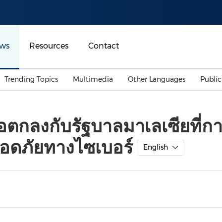
ws
Resources
Contact
Trending Topics
Multimedia
Other Languages
Publi
Mainland China
Auto & Transportation
Songkran
Malaysian
้อตกลงกับรัฐบาลมาเลเซียที่ก
Malaysia
Energy
Investment & Financing
อดภัยทางไซเบอร์
Australia
General Business
English
Sports
Summer Event
Advertising, Marketing 
Media
Belt & Road
Consumer Electronics 