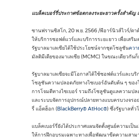
แบล็คเบอร์รี่ประกาศข้อตกลงระยะยาวครั้งสำคัญ เ
ซานฟรานซิสโก
,
20 พ.ย. 2566
/พีอาร์นิวส์ไวร์/ดาต
ให้บริการซอฟต์แวร์และบริการระยะยาว เพื่อเสริ
รัฐบาลมาเลเซียได้ใช้ประโยชน์จากชุดโซลูชัน
ความ
มัลติมีเดียของมาเลเซีย (MCMC) ในขณะเดียวกัน
รัฐบาล
มาเลเซียจะมีโอกาสได้ใช้ซอฟต์แวร์และบริก
โซลูชันความปลอดภัยทางไซเบอร์อันดับต้น ๆ ของโลก
การโจมตีทางไซเบอร์ รวมถึงโซลูชันดูแลความปลอด
และ
ระบบจัดการอุปกรณ์ปลายทางแบบครบวงจรอย
รี่ แอ็ตฮ็อก (
BlackBerry® AtHoc®
) ซึ่งรัฐบาลท
แบล็คเบอร์รี่ยังได้ประกาศแผนจัดตั้งศูนย์ความเป
ให้การฝึกอบรมเฉพาะทางเพื่อพัฒนาขีดความสามา