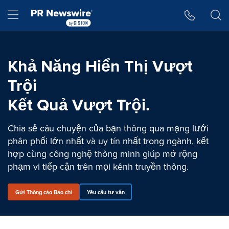
Tuyên bố về khả năng truy cập
Skip Navigation
Hamburger menu
Khả Năng Hiển Thị Vượt
Trội
Kết Quả Vượt Trội.
Chia sẻ câu chuyện của bạn thông qua mạng lưới
phân phối lớn nhất và uy tín nhất trong ngành, kết
hợp cùng công nghệ thông minh giúp mở rộng
phạm vi tiếp cận trên mọi kênh truyền thông.
Gửi Thông cáo Báo chí
Yêu cầu tư vấn