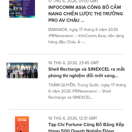
17 THG 6, 2026, 01:00 GMT
INFOCOMM ASIA CÔNG BỐ CẨM
NANG CHIẾN LƯỢC THỊ TRƯỜNG
PRO AV CHÂU ...
BANGKOK, ngày 17 tháng 6 năm 2026
/PRNewswire/ -- InfoComm Asia, nền tảng
hàng đầu Châu Á –...
16 THG 6, 2026, 23:45 GMT
Shell Recharge và SINEXCEL ra mắt
phòng thí nghiệm đổi mới sáng...
THÂM QUYẾN, Trung Quốc, ngày 17 tháng
6 năm 2026 /PRNewswire/ -- Shell
Recharge và SINEXCEL...
16 THG 6, 2026, 12:31 GMT
Tạp Chí Fortune Công Bố Bảng Xếp
Hạng 500 Doanh Nghiệp Đông