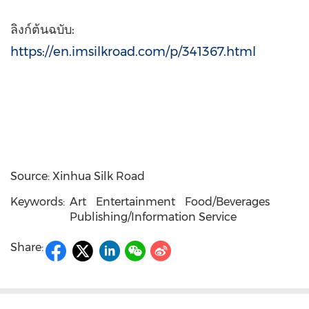
ลิงก์ต้นฉบับ:
https://en.imsilkroad.com/p/341367.html
Source: Xinhua Silk Road
Keywords:
Art
Entertainment
Food/Beverages
Publishing/Information Service
Share: