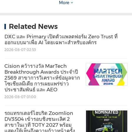
Focus และอื่น ๆ เพื่อตอบสนองไลฟ์สไตล์คนรุ่นใหม่
More
กลยุทธ์นี้นำไปสู่ผลลัพธ์ที่สำคัญ โดยรายได้จากสมาร์ท
โฟนในต่างประเทศเติบโตขึ้นกว่า 30% เมื่อเทียบกับปี
Related News
ก่อนหน้าในช่วงครึ่งแรกของปี 2568
DXC และ Primary เปิดตัวแพลตฟอร์ม Zero Trust ที่
ออกแบบมาเพื่อ AI โดยเฉพาะสำหรับองค์กร
ZTE นำเสนอผลิตภัณฑ์ AI ที่หลากหลาย ครอบคลุมตั้ง
2026-08-07 02:53
แต่สมาร์ทโฟน พีซี แท็บเล็ต FWA&MBB ไปจนถึง
Cision คว้ารางวัล MarTech
อุปกรณ์สวมใส่ ZTE กำลังขยายขอบเขตการใช้งาน AI
Breakthrough Awards ประจำปี
ควบคู่ไปกับการพัฒนาความอัจฉริยะ บูธ ZTE Devices
2569 สาขาการวิเคราะห์ข้อมูลจาก
โซเชียลมีเดีย การเผยแพร่ข่าว
แบ่งออกเป็นสามโซนหลัก ได้แก่ โซนสมาร์ทโฟน
ประชาสัมพันธ์ และ AEO
สำหรับเล่นเกม โซนสมาร์ทโฟนสำหรับไลฟ์สไตล์ และ
2026-08-07 01:00
โซน FWA&MBB อันดับ 1 ของโลก ขับเคลื่อนด้วย
รถแทรกเตอร์ไฮบริด Zoomlion
เทคโนโลยี 5G-A และ Wi-Fi 7 ล่าสุด พร้อมเปิดตัว AI
DV3504 เข้ารอบชิงชนะเลิศ 2
Pet Mochi ในตลาดต่างประเทศ ซึ่งจะเป็นเพื่อนคู่ใจที่
สาขาในเวที TOTY 2027 พร้อม
แสดงให้เห็นถึงความก้าวหน้าครั้ง