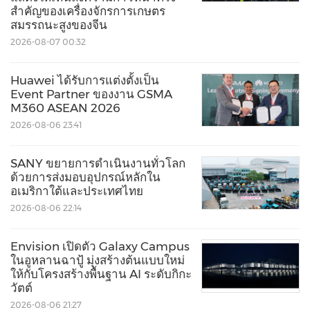
ชาญฉลาด สร้างสรรค์ และปรับแต่งได้ตามแต่ละ
สำคัญของเครื่องจักรการเกษตร
สมรรถนะสูงของจีน
บุคคล
2026-08-07 00:32
ZTE จะยังคงเดินหน้าพัฒนาตามกลยุทธ์ "การเชื่อมต่อ
Huawei ได้รับการแต่งตั้งเป็น
+ การประมวลผล" ด้วยนวัตกรรมแบบครบวงจรและ
Event Partner ของงาน GSMA
M360 ASEAN 2026
พันธมิตรระดับโลก เพื่อขับเคลื่อนความก้าวหน้าด้าน
2026-08-06 23:41
ความสามารถการเชื่อมต่อ การประมวลผลอัจฉริยะ
ระบบนิเวศ และอุปกรณ์ต่าง ๆ เพื่อขับเคลื่อนการพัฒนา
SANY ขยายการดำเนินงานทั่วโลก
ด้วยการส่งมอบอุปกรณ์หลักใน
ทางเทคโนโลยีและอุตสาหกรรมต่อไป
อเมริกาใต้และประเทศไทย
2026-08-06 22:14
ศึกษาข้อมูลเพิ่มเติมได้ที่:
https://www.zte.com.cn/global/about/exhibitio
Envision เปิดตัว Galaxy Campus
ในอูหลานฉาปู้ มุ่งสร้างต้นแบบใหม่
n/zte_summit_2025.html
ให้กับโครงสร้างพื้นฐาน AI ระดับกิกะ
วัตต์
2026-08-06 21:27