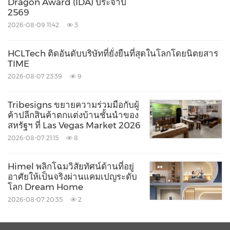
Dragon Award (IDA) ประจำปี
"เดือนก่อนหน้า" อ้างอิงจากค่าเฉลี่ยระหว่าง 17 ก.ย.–14
2569
ต.ค. 2568 ส่วน "วันศุกร์ปกติ" อ้างอิงค่าเฉลี่ยห้าวันศุกร์
2026-08-09 11:42
3
ก่อน Black Friday ปี 2568 การวิเคราะห์รวมการแบ่ง
HCLTech ติดอันดับบริษัทที่ยั่งยืนที่สุดในโลกโดยนิตยสาร
ตามวิธีชำระเงิน ช่องทางขาย ตลาด และชั่วโมงการ
TIME
ทำธุรกรรม การอ้างอิงถึงกลุ่มอุตสาหกรรมย่อย
2026-08-07 23:39
9
สอดคล้องกับกลุ่มธุรกิจค้าปลีกเฉพาะด้านนั้น ๆ ตัวเลข
Tribesigns ขยายความร่วมมือกับผู้
ทั้งหมดเป็นปริมาณที่ดำเนินการผ่านแพลตฟอร์ม
ค้าปลีกสินค้าตกแต่งบ้านชั้นนำของ
Adyen เท่านั้น
สหรัฐฯ ที่ Las Vegas Market 2026
2026-08-07 21:15
8
โลโก้
Himel พลิกโฉมวิสัยทัศน์ด้านที่อยู่
-
https://mma.prnasia.com/media2/1490851/Lo
อาศัยให้เป็นจริงผ่านแคมเปญระดับ
โลก Dream Home
go__Adyen_green_RGB_Logo.jpg?
2026-08-07 20:35
2
p=medium600