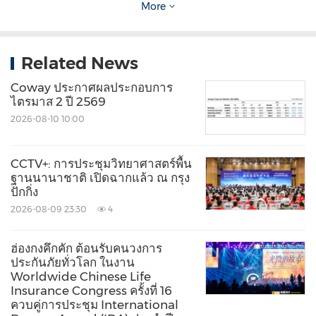
More
Uber, H&M, eBay และ Microsoft
เกี่ยวกับการวิเคราะห์ข้อมูล
Related News
การวิเคราะห์ในบทความนี้เปรียบเทียบจำนวนธุรกรรม
Coway ประกาศผลประกอบการ
ไตรมาส 2 ปี 2569
ที่ได้รับและอนุมัติ ปริมาณธุรกรรมรวม และค่าเฉลี่ย
2026-08-10 10:00
มูลค่าธุรกรรม (ATV เทียบเท่ามูลค่าตะกร้าสินค้า) ผ่าน
แพลตฟอร์ม Adyen ทั่วโลกระหว่าง BFCM ปี 2567
CCTV+: การประชุมวิทยาศาสตร์พื้น
(พฤหัสบดี 28 พ.ย. 2567 เวลา 12.00 น. CET ถึงเสาร์
ฐานนานาชาติ เปิดฉากแล้ว ณ กรุง
ปักกิ่ง
30 พ.ย. 2567 เวลา 09.00 น. CET) กับ BFCM ปี
2026-08-09 23:30
4
2568 (พฤหัสบดี 27 พ.ย. 2568 เวลา 12.00 น. CET ถึง
เสาร์ 29 พ.ย. 2568 เวลา 09.00 น. CET) เว้นแต่จะ
ฮ่องกงคึกคัก ต้อนรับคนวงการ
ระบุเป็นอื่น "Black Friday" หมายถึงช่วงเวลา 12.00 น.
ประกันภัยทั่วโลก ในงาน
Worldwide Chinese Life
วันพฤหัสบดีถึง 09.00 น. วันเสาร์ CET สำหรับข้อมูล
Insurance Congress ครั้งที่ 16
ควบคู่การประชุม International
ระดับตลาดใช้ช่วงเวลาเดียวกันตามเวลาท้องถิ่น ข้อมูล