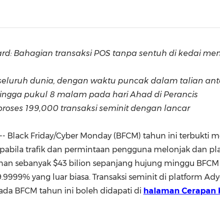
(CES)
FIFA World Cup
rd: Bahagian transaksi POS tanpa sentuh di kedai me
 seluruh dunia, dengan waktu puncak dalam talian an
ingga pukul 8 malam pada hari Ahad di Perancis
ses 199,000 transaksi seminit dengan lancar
- Black Friday/Cyber Monday (BFCM) tahun ini terbukti 
pabila trafik dan permintaan pengguna melonjak dan p
uhan sebanyak
$43
bilion sepanjang hujung minggu BFCM 
999% yang luar biasa. Transaksi seminit di platform A
ada BFCM tahun ini boleh didapati di
halaman Cerapan 