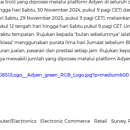
i troli) yang diproses melalui platform
Adyen di
seluruh 
ingga hari Sabtu,
30 November 2024
, pukul 9 pagi CET) d
ri Sabtu,
29 November 2025
, pukul 9 pagi CET), melainkan
l 12 tengah hari hingga hari Sabtu pukul 9 pagi CET. Un
tu tempatan. Rujukan kepada "bulan sebelumnya" ialah
biasa" menggunakan purata lima hari Jumaat sebelum Bla
an jualan, pasaran dan prestasi setiap jam. Rujukan ke
a mewakili jumlah yang diproses melalui platform Adye
490851/Logo__Adyen_green_RGB_Logo.jpg?p=medium600
ter/Electronics
Electronic Commerce
Retail
Survey, 