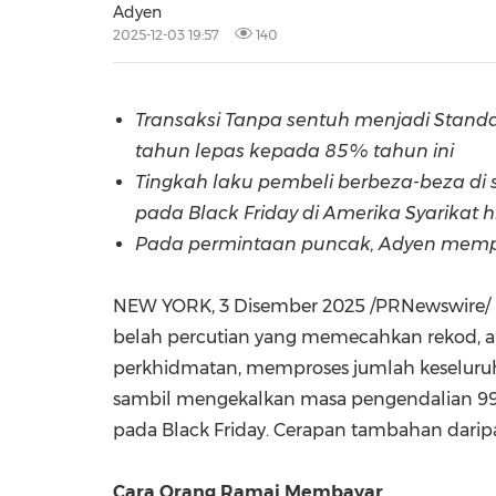
Adyen
2025-12-03 19:57
140
Transaksi Tanpa sentuh menjadi Standa
tahun lepas kepada 85% tahun ini
Tingkah laku pembeli berbeza-beza di
pada Black Friday
di Amerika Syarikat
h
Pada permintaan puncak, Adyen mempro
NEW YORK
,
3 Disember 2025
/PRNewswire/ -
belah percutian yang memecahkan rekod, a
perkhidmatan, memproses jumlah keselur
sambil mengekalkan masa pengendalian 99.9
pada Black Friday. Cerapan tambahan darip
Cara Orang Ramai Membayar