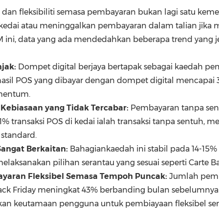
l dan fleksibiliti semasa pembayaran bukan lagi satu ke
i kedai atau meninggalkan pembayaran dalam talian jika
ini, data yang ada mendedahkan beberapa trend yang je
jak:
Dompet digital berjaya bertapak sebagai kaedah pe
 hasil POS yang dibayar dengan dompet digital mencapai
mentum.
Kebiasaan yang Tidak Tercabar:
Pembayaran tanpa sent
1% transaksi POS di kedai ialah transaksi tanpa sentuh, m
standard.
angat Berkaitan:
Bahagiankaedah ini stabil pada 14-15% 
ksanakan pilihan serantau yang sesuai seperti Carte Ban
ayaran Fleksibel Semasa Tempoh Puncak:
Jumlah pemb
Black Friday meningkat 43% berbanding bulan sebelumny
nkan keutamaan pengguna untuk pembiayaan fleksibel sem