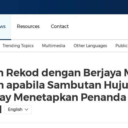
ws
Resources
Contact
Trending Topics
Multimedia
Other Languages
Publi
Mainland China
Auto & Transportation
Songkran
Malaysian
n Rekod dengan Berjaya
Malaysia
Energy
Investment & Financing
on apabila Sambutan Huj
Australia
General Business
Sports
Summer Event
ay Menetapkan Penanda 
Advertising, Marketing 
l
Media
Belt & Road
English
Consumer Electronics 