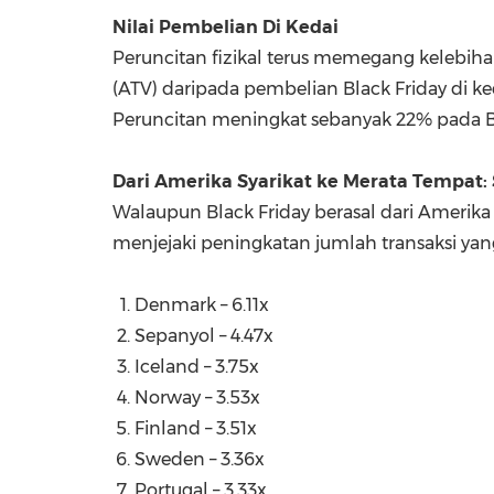
Nilai Pembelian Di Kedai
Peruncitan fizikal terus memegang kelebiha
(ATV) daripada pembelian Black Friday di k
Peruncitan meningkat sebanyak 22% pada Bl
Dari Amerika Syarikat ke Merata Tempat:
Walaupun Black Friday berasal dari Amerika S
menjejaki peningkatan jumlah transaksi yan
Denmark
– 6.11x
Sepanyol – 4.47x
Iceland
– 3.75x
Norway
– 3.53x
Finland
– 3.51x
Sweden
– 3.36x
Portugal
– 3.33x