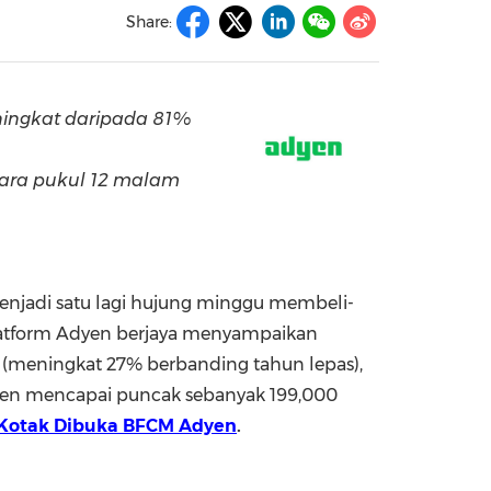
Share:
China International Import Expo
Internat
ningkat daripada 81%
tara pukul 12 malam
menjadi satu lagi hujung minggu membeli-
latform Adyen berjaya menyampaikan
(meningkat 27% berbanding tahun lepas),
dyen mencapai puncak sebanyak 199,000
Kotak Dibuka BFCM Adyen
.