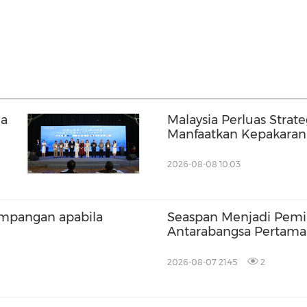
ia
Malaysia Perluas Strate
Manfaatkan Kepakaran 
Malaysia bagi Memper
Tempatan
2026-08-08 10:03
simpangan apabila
Seaspan Menjadi Pemil
Antarabangsa Pertama
China
2026-08-07 21:45
2