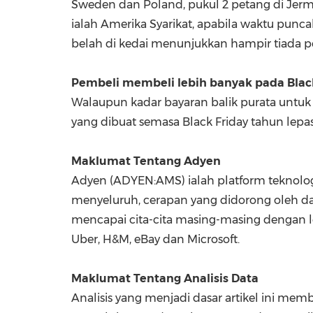
Sweden
dan
Poland
, pukul 2 petang di Jer
ialah Amerika Syarikat, apabila waktu punc
belah di kedai menunjukkan hampir tiada p
Pembeli membeli lebih banyak pada Bla
Walaupun kadar bayaran balik purata untuk 
yang dibuat semasa Black Friday tahun lepas
Maklumat Tentang Adyen
Adyen (ADYEN:AMS) ialah platform teknolog
menyeluruh, cerapan yang didorong oleh d
mencapai cita-cita masing-masing dengan le
Uber, H&M, eBay dan Microsoft.
Maklumat Tentang Analisis Data
Analisis yang menjadi dasar artikel ini mem