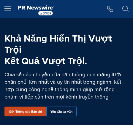
Tuyên bố về khả năng truy cập
Skip Navigation
Hamburger menu
Khả Năng Hiển Thị Vượt
Trội
Kết Quả Vượt Trội.
Chia sẻ câu chuyện của bạn thông qua mạng lưới
phân phối lớn nhất và uy tín nhất trong ngành, kết
hợp cùng công nghệ thông minh giúp mở rộng
phạm vi tiếp cận trên mọi kênh truyền thông.
Gửi Thông cáo Báo chí
Yêu cầu tư vấn