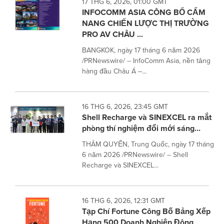
17 THG 6, 2026, 01:00 GMT
INFOCOMM ASIA CÔNG BỐ CẨM
NANG CHIẾN LƯỢC THỊ TRƯỜNG
PRO AV CHÂU ...
BANGKOK, ngày 17 tháng 6 năm 2026
/PRNewswire/ -- InfoComm Asia, nền tảng
hàng đầu Châu Á –...
16 THG 6, 2026, 23:45 GMT
Shell Recharge và SINEXCEL ra mắt
phòng thí nghiệm đổi mới sáng...
THÂM QUYẾN, Trung Quốc, ngày 17 tháng
6 năm 2026 /PRNewswire/ -- Shell
Recharge và SINEXCEL...
16 THG 6, 2026, 12:31 GMT
Tạp Chí Fortune Công Bố Bảng Xếp
Hạng 500 Doanh Nghiệp Đông