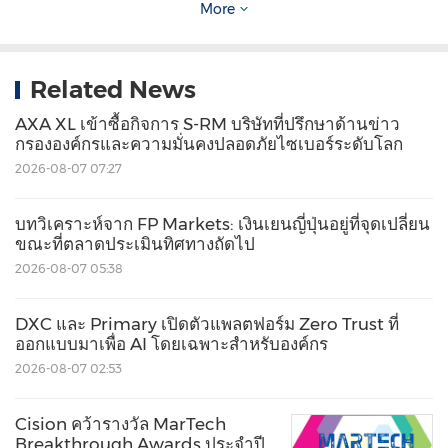
More
เกี่ยวกับจอห์นสัน คอนโทรลส์
Related News
ที่จอห์นสัน คอนโทรลส์ เราพลิกโฉมสภาพแวดล้อมที่
AXA XL เข้าซื้อกิจการ S-RM บริษัทที่ปรึกษาด้านข่าว
ซึ่งผู้คนอาศัย ทำงาน เรียนรู้ และใช้ชีวิต ตั้งแต่การเพิ่ม
กรององค์กรและความมั่นคงปลอดภัยไซเบอร์ระดับโลก
ประสิทธิภาพตัวอาคารไปจนถึงการปรับปรุงความ
2026-08-07 07:27
ปลอดภัย และยกระดับความสะดวกสบาย เราขับเคลื่อน
บทวิเคราะห์จาก FP Markets: เงินเยนญี่ปุ่นอยู่ที่จุดเปลี่ยน
ผลลัพธ์ที่มีความสำคัญมากที่สุด เรานำเสนอคำมั่น
ขณะที่ตลาดประเมินทิศทางถัดไป
สัญญาในอุตสาหกรรมต่าง ๆ อาทิ การดูแลสุขภาพ
2026-08-07 05:38
การศึกษา ศูนย์ข้อมูล และการผลิต ด้วยทีมพนักงานที่มี
DXC และ Primary เปิดตัวแพลตฟอร์ม Zero Trust ที่
ความเชี่ยวชาญจำนวน 105,000 คนทั่วโลก ในกว่า
ออกแบบมาเพื่อ AI โดยเฉพาะสำหรับองค์กร
150 ประเทศ และประสบการณ์การพัฒนานวัตกรรมที่
2026-08-07 02:53
ยาวนานกว่า 130 ปี เราคือพลังที่อยู่เบื้องหลังภารกิจ
ของลูกค้าของเรา กลุ่มผลิตภัณฑ์ด้านเทคโนโลยีและ
Cision คว้ารางวัล MarTech
Breakthrough Awards ประจำปี