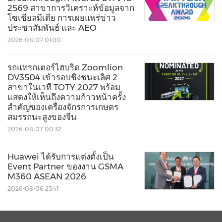
โซลูชั่นส์สำหรับอาคารชั้นนำของเราประกอบด้วย
2569 สาขาการวิเคราะห์ข้อมูลจาก
โซเชียลมีเดีย การเผยแพร่ข่าว
แบรนด์ที่ได้รับความเชื่อถือมากที่สุดในอุตสาหกรรม
ประชาสัมพันธ์ และ AEO
®
®
®
®
®
อาทิ Tyco
, YORK
,
Metasys
, Ruskin
, Titus
,
2026-08-07 01:00
®
®
®
®
®
Frick
, PENN
, Sabroe
, Simplex
, Ansul
รถแทรกเตอร์ไฮบริด Zoomlion
®
และ Grinnell
สำหรับข้อมูลเพิ่มเติม กรุณาเข้าชม
DV3504 เข้ารอบชิงชนะเลิศ 2
สาขาในเวที TOTY 2027 พร้อม
ที่
www.johnsoncontrols.com
หรือติดตามเราบน
แสดงให้เห็นถึงความก้าวหน้าครั้ง
ทวิตเตอร์ @johnsoncontrols
สำคัญของเครื่องจักรการเกษตร
สมรรถนะสูงของจีน
2026-08-07 00:32
โลโก้ -
http://photos.prnasia.com/prnh/20150623/8521
Huawei ได้รับการแต่งตั้งเป็น
504142LOGO?lang=0
Event Partner ของงาน GSMA
M360 ASEAN 2026
2026-08-06 23:41