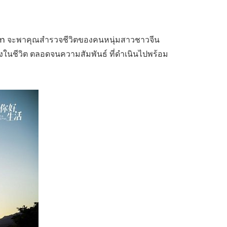
China International Import Expo
Internat
.com จะพาคุณสำรวจชีวิตของคนหนุ่มสาวชาวจีน
งในชีวิต ตลอดจนความสัมพันธ์ ที่ดำเนินไปพร้อม