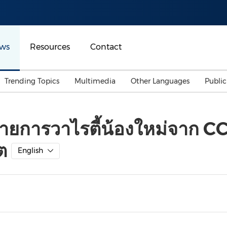
ws
Resources
Contact
Trending Topics
Multimedia
Other Languages
Publi
Mainland China
Auto & Transportation
Songkran
Malaysian
 รายการวาไรตี้น้องใหม่จาก 
Malaysia
Energy
Investment & Financing
ต
Australia
General Business
English
Sports
Summer Event
Advertising, Marketing 
Media
Belt & Road
Consumer Electronics 