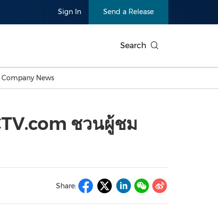
Sign In
Send a Release
Search
c Company News
Japan
Business Technology
Personnel Announcements
Thai
Korea
Consumer
Earnings
CCTV.com ชวนผู้ชม
Singapore
Entertainment & Media
Thailand
Environ
Carbon Neutral
China In
Health
Heavy In
Products
Telecommunications
Travel
Environmental, Social,
Sustainab
Governance (ESG)
and
Exhibition
Real Esta
Artificial Intelligence
American 
Share:
Oncology
Show
Canton Fair
Blockcha