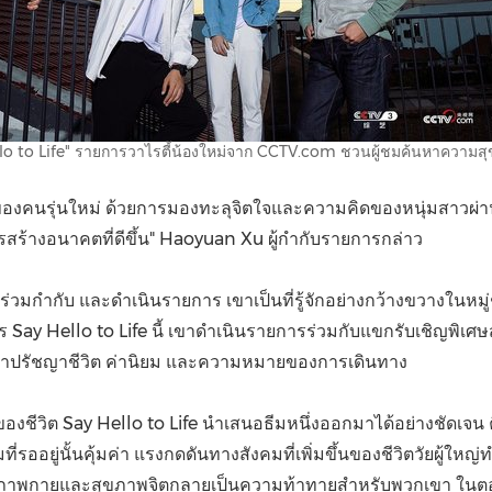
lo to Life" รายการวาไรตี้น้องใหม่จาก CCTV.com ชวนผู้ชมค้นหาความสุ
ของคนรุ่นใหม่ ด้วยการมองทะลุจิตใจและความคิดของหนุ่มสาวผ่า
สร้างอนาคตที่ดีขึ้น"
Haoyuan Xu
ผู้กำกับรายการกล่าว
ต ร่วมกำกับ และดำเนินรายการ เขาเป็นที่รู้จักอย่างกว้างขวางใ
 Hello to Life นี้ เขาดำเนินรายการร่วมกับแขกรับเชิญพิเศษส
ค้นหาปรัชญาชีวิต ค่านิยม และความหมายของการเดินทาง
ชีวิต Say Hello to Life นำเสนอธีมหนึ่งออกมาได้อย่างชัดเจน คือ
ามที่รออยู่นั้นคุ้มค่า แรงกดดันทางสังคมที่เพิ่มขึ้นของชีวิตวัย
าพกายและสุขภาพจิตกลายเป็นความท้าทายสำหรับพวกเขา ในตอนที่